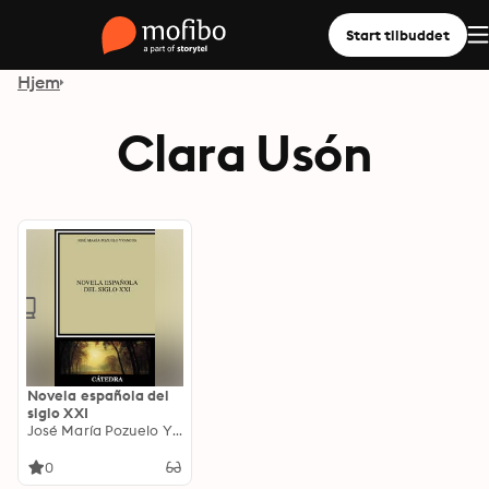
Start tilbuddet
Hjem
Clara Usón
Novela española del
siglo XXI
José María Pozuelo Yvancos
0