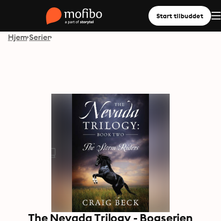
Start tilbuddet
Hjem
Serier
The Nevada Trilogy - Bogserien