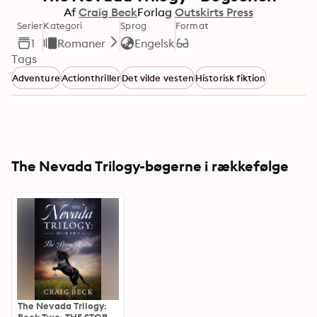
Af
Craig Beck
Forlag
Outskirts Press
Serier
Kategori
Sprog
Format
1
Romaner
Engelsk
Tags
Adventure
Actionthriller
Det vilde vesten
Historisk fiktion
The Nevada Trilogy-bøgerne i rækkefølge
The Nevada Trilogy: