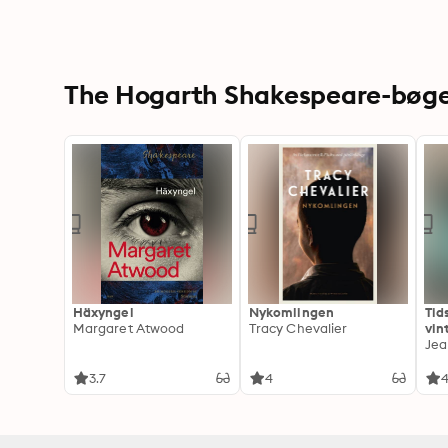
The Hogarth Shakespeare-bøge
Häxyngel
Nykomlingen
Tid
Margaret Atwood
Tracy Chevalier
vin
Jea
3.7
4
4