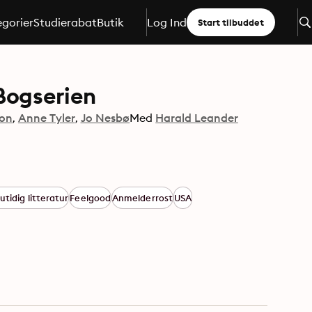
gorier
Studierabat
Butik
Log Ind
Start tilbuddet
Bogserien
son
Anne Tyler
Jo Nesbø
Med
Harald Leander
tidig litteratur
Feelgood
Anmelderrost
USA