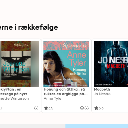
rne i rækkefølge
sklyftan : en
Honung och ättika : så
Macbeth
tersaga på nytt
tuktas en argbigga på
Jo Nesbø
nette Winterson
nytt
Anne Tyler
.1
3.5
3.3