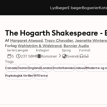
Lydbøger
E-bøger
Bogserier
Kate
The Hogarth Shakespeare - 
Af
Margaret Atwood
Tracy Chevalier
Jeanette Winter
Forlag
Wahlström & Widstrand
Bonnier Audio
Serier
Længde
Kategori
Sprog
Format
5
23T 58M
Romaner
Svensk
Tags
Canada
Teater
England
London
Storbritannien
Jalousi
Moderne og nu
Psykologisk thriller
1970'erne