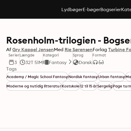
Lydbøger
E-bøger
Bogserier
Kate
Rosenholm-trilogien - Bogse
Af
Gry Kappel Jensen
Med
Rie Sørensen
Forlag
Turbine F
Serier
Længde
Kategori
Sprog
Format
3
32T 51M
Fantasy
Dansk
Tags
Academy / Magic School Fantasy
Nordisk fantasy
Urban fantasy
Ma
Moderne og nutidig litteratur
Kostskole
12 til 15 år
Sørgelig
Page tur