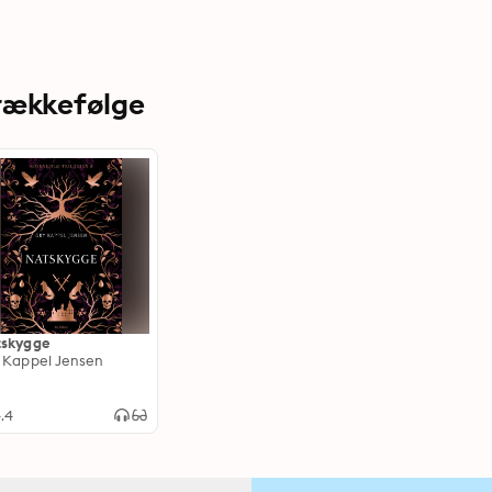
 rækkefølge
skygge
 Kappel Jensen
.4