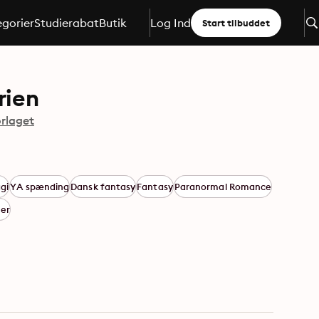
gorier
Studierabat
Butik
Log Ind
Start tilbuddet
rien
orlaget
gi
YA spænding
Dansk fantasy
Fantasy
Paranormal Romance
ner