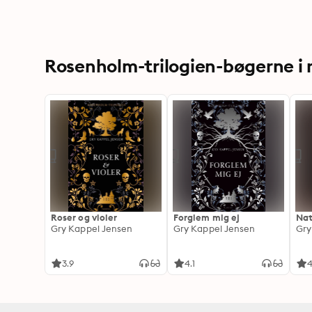
Rosenholm-trilogien-bøgerne i
Roser og violer
Forglem mig ej
Nat
Gry Kappel Jensen
Gry Kappel Jensen
Gry
3.9
4.1
4