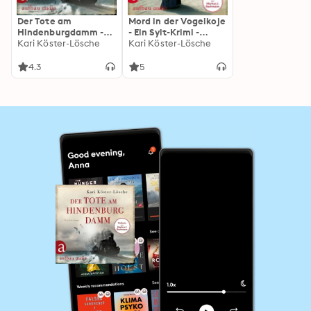
Der Tote am
Mord in der Vogelkoje
Hindenburgdamm -
- Ein Sylt-Krimi -
Ein Sylt-Krimi - Niklas
Kari Köster-Lösche
Niklas Asmus
Kari Köster-Lösche
Asmus ermittelt,
ermittelt, Band 2
Band 1 (Ungekürzt)
(Ungekürzt)
4.3
5