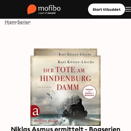
Start tilbuddet
Hjem
Serier
Niklas Asmus ermittelt - Bogserien