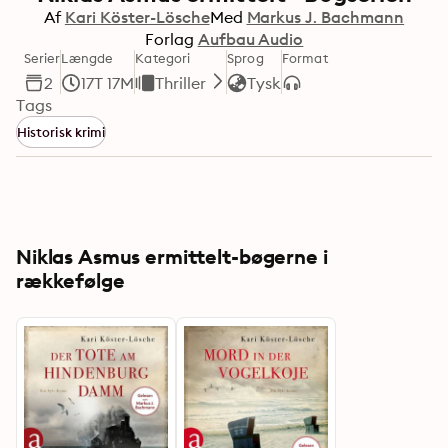
Af
Kari Köster-Lösche
Med
Markus J. Bachmann
Forlag
Aufbau Audio
Serier
Længde
Kategori
Sprog
Format
2
17T 17M
Thriller
Tysk
Tags
Historisk krimi
Niklas Asmus ermittelt-bøgerne i
rækkefølge