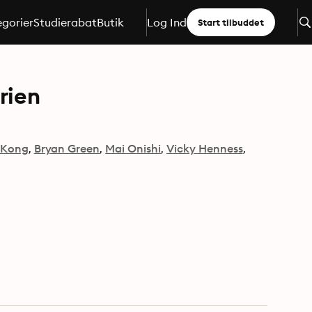
gorier
Studierabat
Butik
Log Ind
Start tilbuddet
rien
 Kong
Bryan Green
Mai Onishi
Vicky Henness