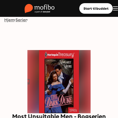
Start tilbuddet
Hjem
Serier
Most Unsuitable Men - Bogserien