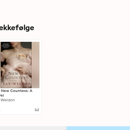
rækkefølge
 New Countess: A
el
 Weldon
0