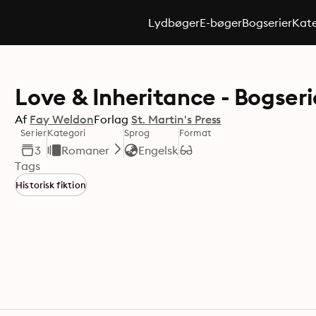
Lydbøger
E-bøger
Bogserier
Kate
Love & Inheritance - Bogser
Af
Fay Weldon
Forlag
St. Martin's Press
Serier
Kategori
Sprog
Format
3
Romaner
Engelsk
Tags
Historisk fiktion