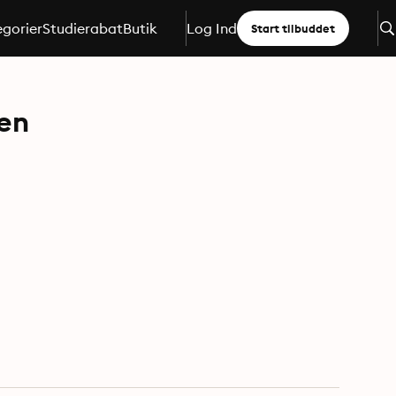
gorier
Studierabat
Butik
Log Ind
Start tilbuddet
ien