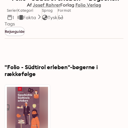
Af
Josef Rohrer
Forlag
Folio Verlag
Serier
Kategori
Sprog
Format
1
Fakta
Tysk
Tags
Rejseguide
"Folio - Südtirol erleben"-bøgerne i
rækkefølge