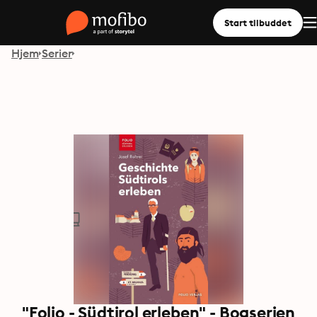
Start tilbuddet
Hjem
Serier
"Folio - Südtirol erleben" - Bogserien