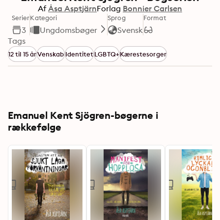
Af
Åsa Asptjärn
Forlag
Bonnier Carlsen
Serier
Kategori
Sprog
Format
3
Ungdomsbøger
Svensk
Tags
12 til 15 år
Venskab
Identitet
LGBTQ+
Kærestesorger
Emanuel Kent Sjögren-bøgerne i
rækkefølge