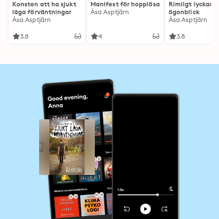
Konsten att ha sjukt
Manifest för hopplösa
Rimligt lyckade
låga förväntningar
Åsa Asptjärn
ögonblick
Åsa Asptjärn
Åsa Asptjärn
3.8
4
3.8