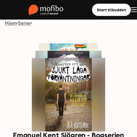
Start tilbuddet
Hjem
Serier
Emanuel Kent Sjögren - Bogserien