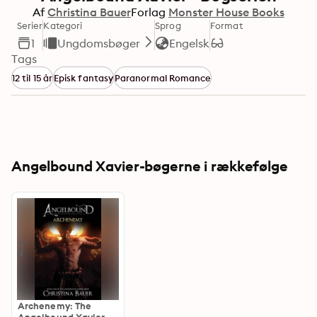
Af
Christina Bauer
Forlag
Monster House Books
Serier
Kategori
Sprog
Format
1
Ungdomsbøger
Engelsk
Tags
12 til 15 år
Episk fantasy
Paranormal Romance
Angelbound Xavier-bøgerne i rækkefølge
Archenemy: The