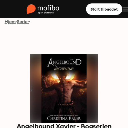
Start tilbuddet
Hjem
Serier
Angelbound Xavier - Bogserien