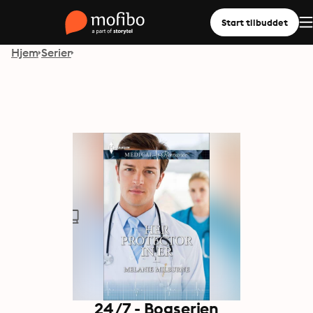
Start tilbuddet
Hjem
Serier
24/7 - Bogserien