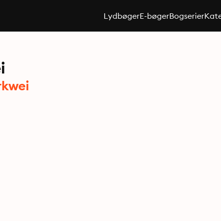
Lydbøger
E-bøger
Bogserier
Kate
i
rkwei