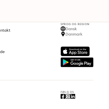
SPROG OG REGION
Dansk
ontakt
Danmark
ode
FØLG OS