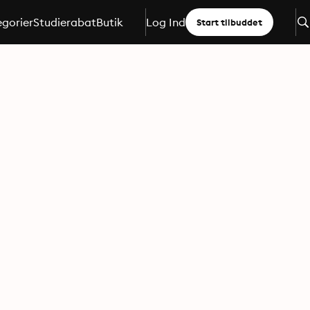
gorier
Studierabat
Butik
Log Ind
Start tilbuddet