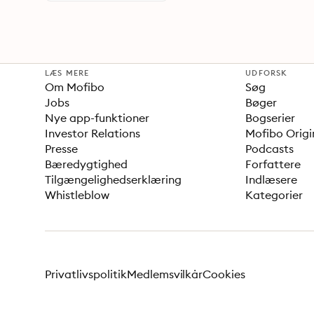
LÆS MERE
UDFORSK
Om Mofibo
Søg
Jobs
Bøger
Nye app-funktioner
Bogserier
Investor Relations
Mofibo Origi
Presse
Podcasts
Bæredygtighed
Forfattere
Tilgængelighedserklæring
Indlæsere
Whistleblow
Kategorier
Privatlivspolitik
Medlemsvilkår
Cookies