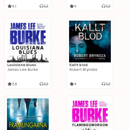
4.1
4
Louisiana blues
Kallt blod
James Lee Burke
Robert Bryndza
3.8
4