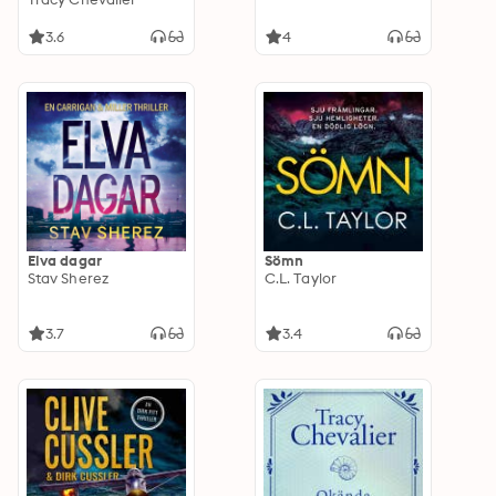
3.6
4
Elva dagar
Sömn
Stav Sherez
C.L. Taylor
3.7
3.4