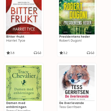
Bitter frukt
Presidentens heder
Harriet Tyce
Robert Dugoni
3.8
3.2
Damen med
De överlevande
enhörningen
Tess Gerritsen
Tracy Chevalier