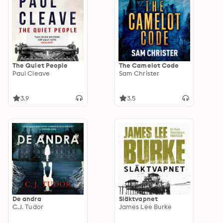
The Quiet People
The Camelot Code
Paul Cleave
Sam Christer
3.9
3.5
De andra
Släktvapnet
C.J. Tudor
James Lee Burke