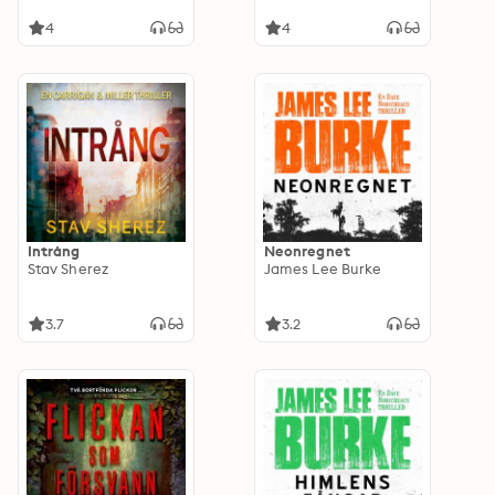
4
4
Intrång
Neonregnet
Stav Sherez
James Lee Burke
3.7
3.2