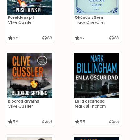
Poseidons pil
Okända väsen
Clive Cussler
Tracy Chevalier
3.9
3.7
Blodröd gryning
En la oscuridad
Clive Cussler
Mark Billingham
3.9
3.5