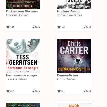
Flickan som försvann
Himlens fångar
Charlie Donlea
James Lee Burke
3.8
3.6
Hermanas de sangre
Demonrösten
Tess Gerritsen
Chris Carter
4.3
4.1