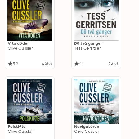
Vita döden
Dö två gånger
Clive Cussler
Tess Gerritsen
3.9
4.1
Polskifte
Navigatören
Clive Cussler
Clive Cussler