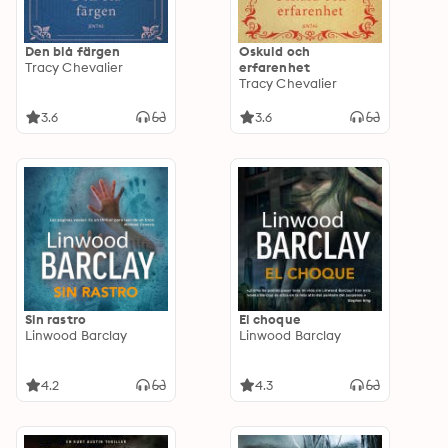
Den blå färgen
Oskuld och
Tracy Chevalier
erfarenhet
Tracy Chevalier
3.6
3.6
Sin rastro
El choque
Linwood Barclay
Linwood Barclay
4.2
4.3