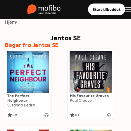
Start tilbuddet
Hjem
Jentas SE
Bøger fra Jentas SE
The Perfect
His Favourite Graves
Neighbour
Paul Cleave
Susanna Beard
3.8
4.1