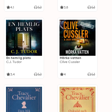
4.1
3.8
En hemlig plats
Mörka vatten
C.J. Tudor
Clive Cussler
3.4
4