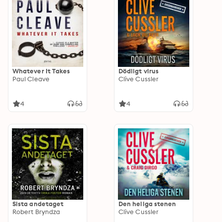
Whatever It Takes
Dödligt virus
Paul Cleave
Clive Cussler
4
4
Sista andetaget
Den heliga stenen
Robert Bryndza
Clive Cussler