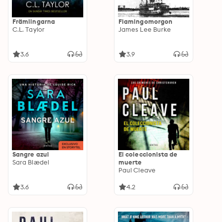
Främlingarna
Flamingomorgon
C.L. Taylor
James Lee Burke
3.6
3.9
Sangre azul
El coleccionista de
Sara Blædel
muerte
Paul Cleave
3.6
4.2