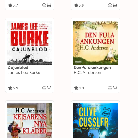
3.7
3.8
Cajunblod
Den fula ankungen
James Lee Burke
H.C. Andersen
3.6
4.4