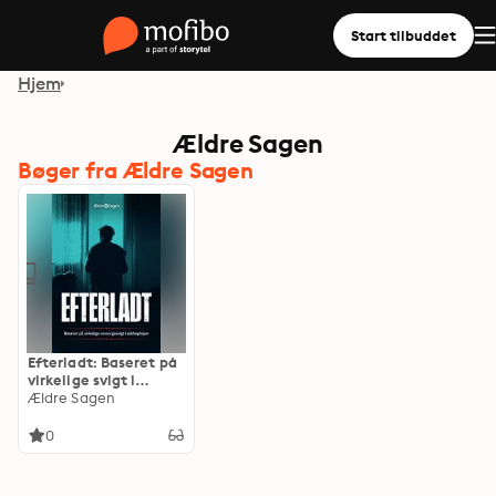
Start tilbuddet
Hjem
Ældre Sagen
Bøger fra Ældre Sagen
Efterladt: Baseret på
virkelige svigt i
ældreplejen
Ældre Sagen
0