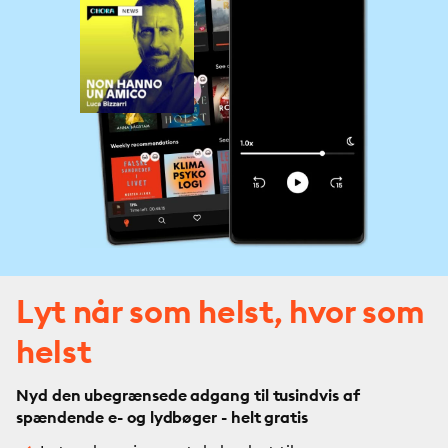
account Instagram raistoria, 5 aprile 2026.

Learn more about your ad choices. Visit 
megaphone.fm/adchoices
Lyt når som helst, hvor som
helst
Nyd den ubegrænsede adgang til tusindvis af
spændende e- og lydbøger - helt gratis