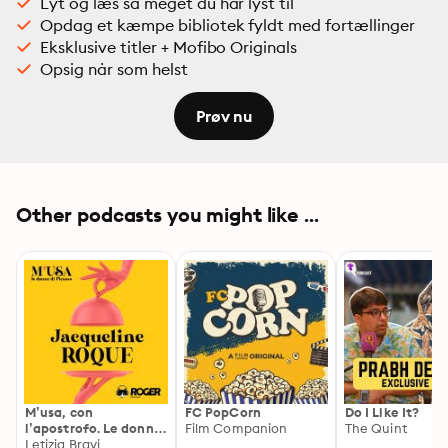
Lyt og læs så meget du har lyst til
Opdag et kæmpe bibliotek fyldt med fortællinger
Eksklusive titler + Mofibo Originals
Opsig når som helst
Prøv nu
Other podcasts you might like ...
M’usa, con
FC PopCorn
Do I Like It?
l’apostrofo. Le donne
Film Companion
The Quint
di Picasso
Letizia Bravi