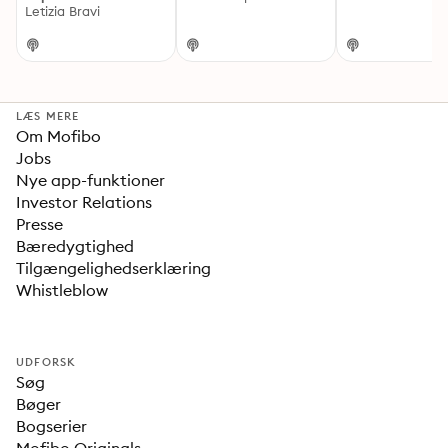
di Picasso
Letizia Bravi
LÆS MERE
Om Mofibo
Jobs
Nye app-funktioner
Investor Relations
Presse
Bæredygtighed
Tilgængelighedserklæring
Whistleblow
UDFORSK
Søg
Bøger
Bogserier