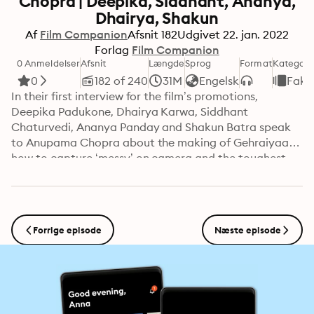
Chopra | Deepika, Siddhant, Ananya,
Dhairya, Shakun
Af
Film Companion
Afsnit
182
Udgivet
22. jan. 2022
Forlag
Film Companion
0 Anmeldelser
Afsnit
Længde
Sprog
Format
Kategori
0
182 of 240
31M
Engelsk
Fakt
In their first interview for the film’s promotions, 
Deepika Padukone, Dhairya Karwa, Siddhant 
Chaturvedi, Ananya Panday and Shakun Batra speak 
to Anupama Chopra about the making of Gehraiyaan, 
how to capture ‘messy’ on camera and the toughest 
part about shooting the film.
Forrige episode
Næste episode