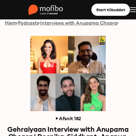
Start tilbuddet
Hjem
Podcasts
Interviews with Anupama Chopra
Afsnit 182
Gehraiyaan Interview with Anupama