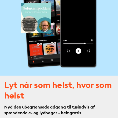
Lyt når som helst, hvor som
helst
Nyd den ubegrænsede adgang til tusindvis af
spændende e- og lydbøger - helt gratis