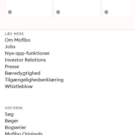
LÆS MERE
Om Mofibo
Jobs
Nye app-funktioner
Investor Relations
Presse
Bæredygtighed
Tilgængelighedserklæring
Whistleblow
UDFORSK
Søg
Bøger
Bogserier
Mofibo Originals