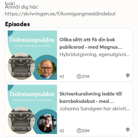
bok! 
Anmäl dig här: 
https://skrivringen.se/f/komigangmeddindebut
Episodes
Olika sätt att få din bok
publicerad - med Magnus
Carling
Hybridutgivning, egenutgivning, traditionell utgivning. Det finns många sätt att bli utgiven på. Författaren Magnus Carling har testat de flesta. Hör mer hans tankar kring de olika utgivningssätten i det här avsnittet! Ta del av webinaret "Kom igång med din debutroman på 30 dagar" där Hanna berättar om vilka misstag du bör undvika om du också vill bli författare! Anmäl dig här: https://skrivringen.se/f/komigangmeddindebut Läs mer om Magnus Carling och hans böcker här: https://www.magnuscarling.com/ Följ Hanna Landahl på Instgram här: https://www.instagram.com/hannalandahlauthor/
|
43
37M
Skrivarkursövning ledde till
barnboksdebut - med
Johanna Sandgren
Johanna Sandgren har skrivit sedan barnsben. Men när hon drabbades av en depression tappade hon lusten fullständigt. I ett försök att hitta tillbaka till skrivandet anmälde hon sig till Hannas kurs ”Hitta din bokidé och börja skriv”. Nu debuterar hon inom kort som barnboksförfattare, med mysrysaren ”Felicias försvunna katter”. Lyssna på avsnittet och låt dig inspireras av denna solskenshistoria! Följ Johanna på Instagram: https://www.instagram.com/idinbokhylla/ Följ Hanna på Instagram: https://www.instagram.com/hannalandahlauthor Vill du, precis som Johanna, gå Hannas kurs ”Hitta din bokidé och börja skriv”? Titta på detta gratiswebinar, så får du veta mer om kursen: https://skrivringen.se/f/komigangmeddindebut
|
42
32M