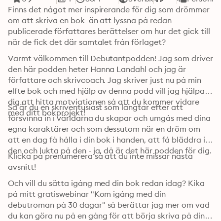
Finns det något mer inspirerande för dig som drömmer 
om att skriva en bok  än att lyssna på redan 
publicerade författares berättelser om hur det gick till 
när de fick det där samtalet från förlaget? 
Varmt välkommen till Debutantpodden! Jag som driver 
den här podden heter Hanna Landahl och jag är 
författare och skrivcoach. Jag skriver just nu på min 
elfte bok och med hjälp av denna podd vill jag hjälpa 
dig att hitta motviationen så att du kommer vidare 
Så är du en skriventusiast som längtar efter att 
med ditt bokprojekt!
försvinna in i världarna du skapar och umgås med dina 
egna karaktärer och som dessutom när en dröm om 
att en dag få hålla i din bok i handen, att få bläddra i 
den och lukta på den - ja, då är det här podden för dig. 
Klicka på prenumerera så att du inte missar nästa 
avsnitt!
Och vill du sätta igång med din bok redan idag? Kika 
på mitt gratiswebinar "Kom igång med din 
debutroman på 30 dagar" så berättar jag mer om vad 
du kan göra nu på en gång för att börja skriva på din 