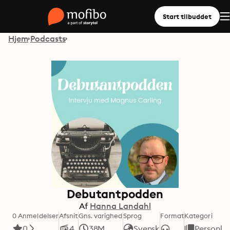
Start tilbuddet
Hjem
Podcasts
Debutantpodden
Af
Hanna Landahl
0 Anmeldelser
Afsnit
Gns. varighed
Sprog
Format
Kategori
0
4
38M
Svensk
Personlig