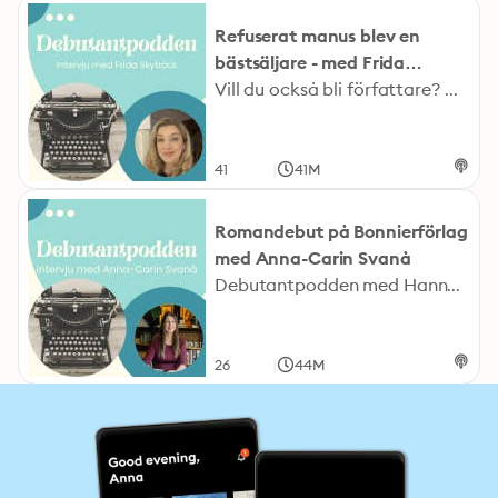
Refuserat manus blev en
bästsäljare - med Frida
Skybäck
Vill du också bli författare? Häng med på mitt gratiswebinar "Kom igång med din debutroman på 30 dagar": skrivringen.se/f/komigangmeddindebut Ladda ner länklistan till svenska förlag och agenter här: https://skrivringen.se/f/forlagslista Frida Skybäck debuterade redan 2011 och har sedan debuten skrivit en lång rad böcker i olika genres. Hennes relationsroman "Bokhandeln på Riverside Drive" har blivit en riktig bästsäljare. Men manuset blev faktiskt först refuserat av förlaget som gett ut hennes tidigare böcker. Låt dig inspireras av Fridas fantastiska författarresa! Följ Frida på Instagram här: https://www.instagram.com/fridaskyback_author/ Följ Hanna på Instagram här: www.instagram.com/hannalandahlauthor
|
41
41M
Romandebut på Bonnierförlag
med Anna-Carin Svanå
Debutantpodden med Hanna Landahl. Skrivcoachens podcast byter skepnad och blir Debutantpodden! I detta första avsnitt intervjuar jag romandebutanten Anna-Carin Svanå som egentligen gjorde sin bokdebut för tio år sedan. Då med en barnbok på ett hybridförlag. Men egentligen drömde hon om att djupdyka i relationer och att skriva för vuxna. Och så blev det. I våras debuterade hon med romanen "Det blå palatset" som hon beskriver som en "feelgood med sorgkant". Och hon gjorde det på ett förlag som är många aspirerande författares våta dröm - Romanus och Selling som är ett av Bonnierförlagen. Hör Anna-Carin bland mycket annat berätta om hur det gick till när hon blev antagen. Lyssna och låt dig inspireras! Vill du veta mer om Anna-Carin? Då hittar du henne här: https://www.instagram.com/annacarinsvana/ Vill du också skriva en bok och bli författare? Kika i så fall på mitt kostnadsfria webinar "Kom igång med din debutroman på 30 dagar". Anmäl dig till webinaret här: https://skrivringen.se/f/komigangmeddindebut
|
26
44M