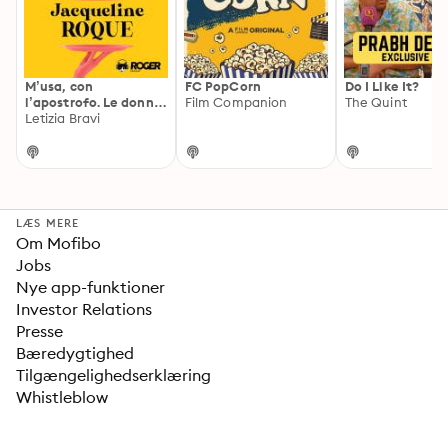
M’usa, con
FC PopCorn
Do I Like It?
l’apostrofo. Le donne
Film Companion
The Quint
di Picasso
Letizia Bravi
LÆS MERE
Om Mofibo
Jobs
Nye app-funktioner
Investor Relations
Presse
Bæredygtighed
Tilgængelighedserklæring
Whistleblow