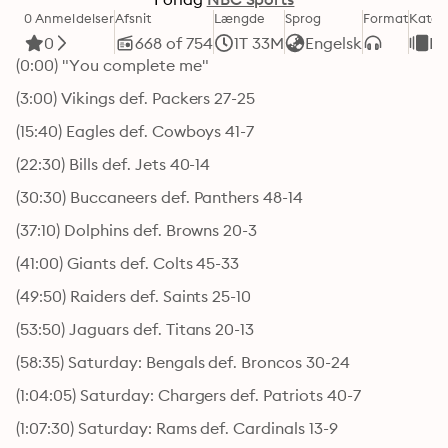
0 Anmeldelser
Afsnit
Længde
Sprog
Format
Kateg
0
668 of 754
1T 33M
Engelsk
Fa
(0:00) "You complete me"
(3:00) Vikings def. Packers 27-25
(15:40) Eagles def. Cowboys 41-7
(22:30) Bills def. Jets 40-14
(30:30) Buccaneers def. Panthers 48-14
(37:10) Dolphins def. Browns 20-3
(41:00) Giants def. Colts 45-33
(49:50) Raiders def. Saints 25-10
(53:50) Jaguars def. Titans 20-13
(58:35) Saturday: Bengals def. Broncos 30-24
(1:04:05) Saturday: Chargers def. Patriots 40-7
(1:07:30) Saturday: Rams def. Cardinals 13-9