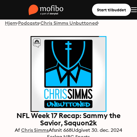
Start tilbuddet
Hjem
Podcasts
Chris Simms Unbuttoned
NFL Week 17 Recap: Sammy the
Savior, Saquon2k
Af
Chris Simms
Afsnit
668
Udgivet
30. dec. 2024
Forlag
NBC Sports