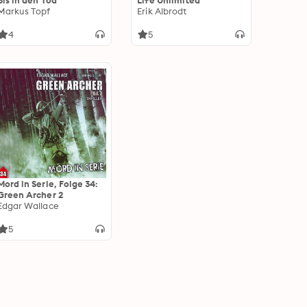
Bis in den Tod
Life Unlimited
Markus Topf
Erik Albrodt
4
5
Mord in Serie, Folge 34:
Green Archer 2
Edgar Wallace
5