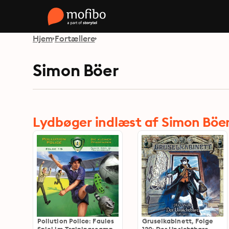
Hjem
Fortællere
Simon Böer
Lydbøger indlæst af Simon Böe
Pollution Police: Faules
Gruselkabinett, Folge