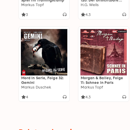
Spiel im Trainingscamp
120: Der Unsichtbare
Markus Topf
(Teil 1 von 2)
H.G. Wells
3
4.3
Mord in Serie, Folge 32:
Morgan & Bailey, Folge
Gemini
11: Schnee in Paris
Markus Duschek
Markus Topf
4
4.3