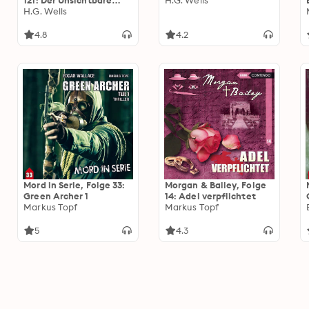
121: Der Unsichtbare
H.G. Wells
(Teil 2 von 2)
H.G. Wells
4.8
4.2
Mord in Serie, Folge 33:
Morgan & Bailey, Folge
Green Archer 1
14: Adel verpflichtet
Markus Topf
Markus Topf
5
4.3