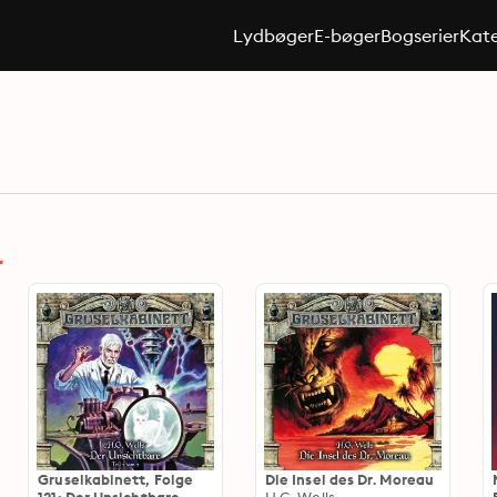
Lydbøger
E-bøger
Bogserier
Kate
r
Gruselkabinett, Folge
Die Insel des Dr. Moreau