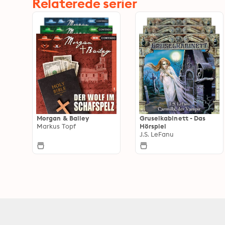
Relaterede serier
Morgan & Bailey
Gruselkabinett - Das
Markus Topf
Hörspiel
J.S. LeFanu