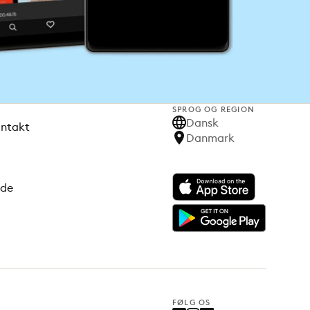
SPROG OG REGION
Dansk
ontakt
Danmark
ode
FØLG OS