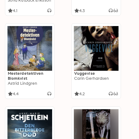
Sofia Rutbäck Eriksson
4.1
4.3
Mesterdetektiven
Vuggevise
Blomkvist
Carin Gerhardsen
Astrid Lindgren
4.4
4.2