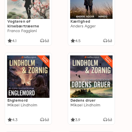
Vogteren af
Kærlighed
kirsebærtræerne
Anders Agger
Franco Faggiani
4.1
4.5
Englemord
Dødens druer
Mikael Lindholm
Mikael Lindholm
4.3
3.9