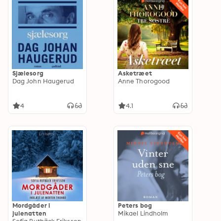
Sjælesorg
Asketræet
Dag John Haugerud
Anne Thorogood
4
4.1
Mordgåder i
Peters bog
julenatten
Mikael Lindholm