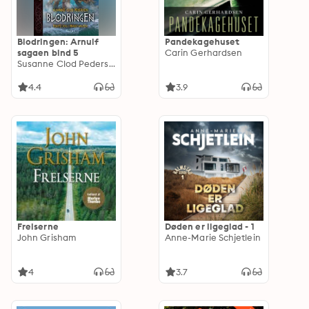
Blodringen: Arnulf
Pandekagehuset
sagaen bind 5
Carin Gerhardsen
Susanne Clod Pedersen
4.4
3.9
Frelserne
Døden er ligeglad - 1
John Grisham
Anne-Marie Schjetlein
4
3.7