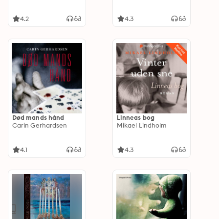
4.2
4.3
Død mands hånd
Linneas bog
Carin Gerhardsen
Mikael Lindholm
4.1
4.3