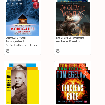
Julekalender:
De glemte vogtere
Mordgåder i
Andreas Boeskov
julenatten
Sofia Rutbäck Eriksson