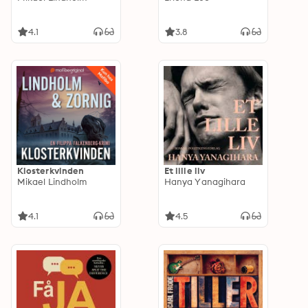
4.1
3.8
Klosterkvinden
Et lille liv
Mikael Lindholm
Hanya Yanagihara
4.1
4.5