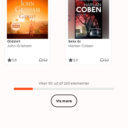
Gidslet
Seks år
John Grisham
Harlan Coben
3.8
3.9
Viser 50 ud af 263 elementer
Vis mere