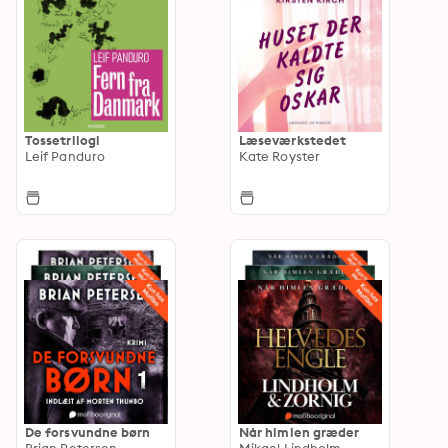
Tossetrilogi
Læseværkstedet
Leif Panduro
Kate Royster
De forsvundne børn
Når himlen græder
Brian Petersen
Mikael Lindholm