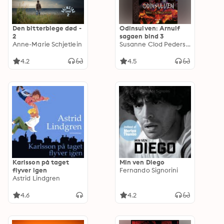
Den bitterblege død -
Odinsulven: Arnulf
2
sagaen bind 3
Anne-Marie Schjetlein
Susanne Clod Pedersen
4.2
4.5
Karlsson på taget
Min ven Diego
flyver igen
Fernando Signorini
Astrid Lindgren
4.6
4.2