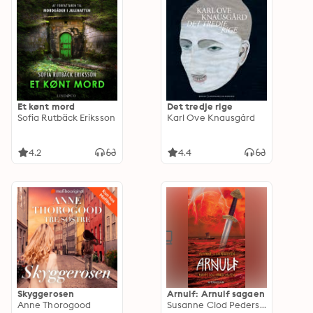
Et kønt mord
Det tredje rige
Sofia Rutbäck Eriksson
Karl Ove Knausgård
4.2
4.4
Skyggerosen
Arnulf: Arnulf sagaen
Anne Thorogood
Susanne Clod Pedersen