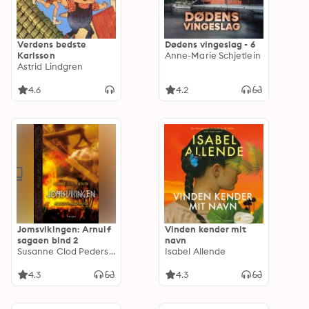
Verdens bedste
Dødens vingeslag - 6
Karlsson
Anne-Marie Schjetlein
Astrid Lindgren
4.6
4.2
Jomsvikingen: Arnulf
Vinden kender mit
sagaen bind 2
navn
Susanne Clod Pedersen
Isabel Allende
4.3
4.3