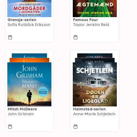
Gransjø-serien
Famous Four
Sofia Rutbäck Eriksson
Taylor Jenkins Reid
Mitch McDeere
Halmstad-serien
John Grisham
Anne-Marie Schjetlein