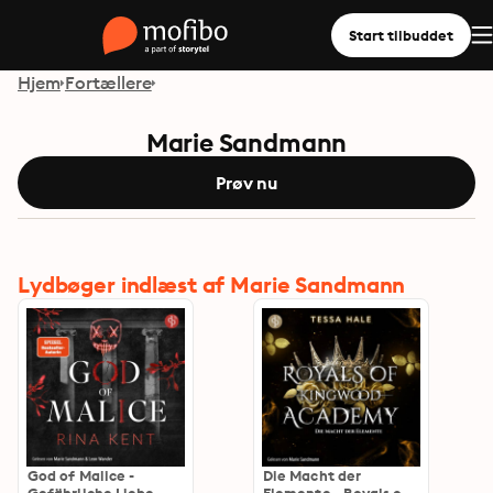
Start tilbuddet
Hjem
Fortællere
Marie Sandmann
Prøv nu
Lydbøger indlæst af Marie Sandmann
God of Malice -
Die Macht der