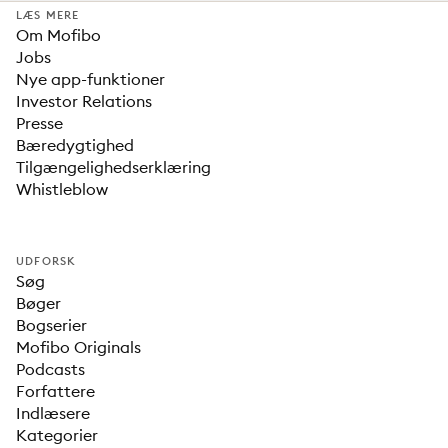
LÆS MERE
Om Mofibo
Jobs
Nye app-funktioner
Investor Relations
Presse
Bæredygtighed
Tilgængelighedserklæring
Whistleblow
UDFORSK
Søg
Bøger
Bogserier
Mofibo Originals
Podcasts
Forfattere
Indlæsere
Kategorier