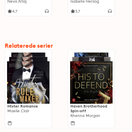
Neva Altaj
vengeance, Band 1
Isabelle Herzog
(ungekürzt)
4.7
3.7
Relaterede serier
Mister Romance
Haven Brotherhood
Maelie Clair
Spin-off
Rhenna Morgan