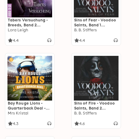
Tabers Versuchung -
Sins of Fear - Voodoo
Breeds, Band 2
Saints, Band 1
(ungekürzt)
Lora Leigh
(ungekürzt)
B. B. Stiffers
4.4
4.4
Bay Rouge Lions -
Sins of Fire - Voodoo
Quarterback Deal -
Saints, Band 2
College Football-
Mrs Kristal
(ungekürzt)
B. B. Stiffers
Reihe, Band 1
(Ungekürzt)
4.3
4.6