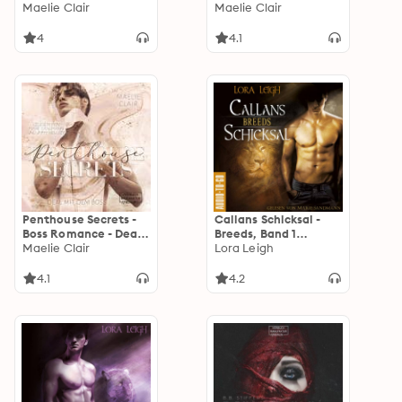
Nanny für den
Maelie Clair
Band 1 (ungekürzt)
Maelie Clair
Millionär, Band 1
(ungekürzt)
4
4.1
Penthouse Secrets -
Callans Schicksal -
Boss Romance - Deal
Breeds, Band 1
mit dem Boss, Band 2
Maelie Clair
(ungekürzt)
Lora Leigh
(ungekürzt)
4.1
4.2