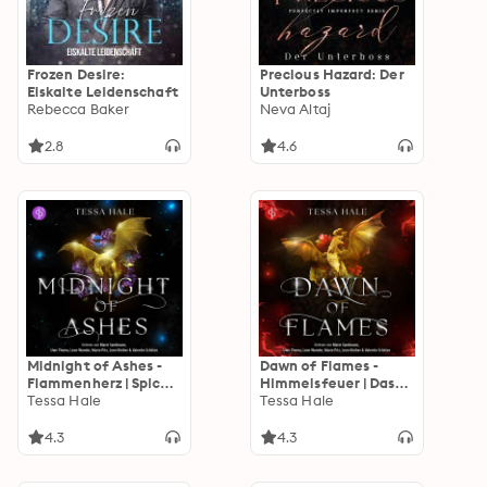
Frozen Desire:
Precious Hazard: Der
Eiskalte Leidenschaft
Unterboss
Rebecca Baker
Neva Altaj
2.8
4.6
Midnight of Ashes -
Dawn of Flames -
Flammenherz | Spicy
Himmelsfeuer | Das
Drachenwandler-
Tessa Hale
spicy Why Choose
Tessa Hale
Fantasy-Hörbuch
Romantasy Hörbuch
über eine junge Frau
voller Drachen und
4.3
4.3
und ihr Schicksal -
verbotener Begierde -
Dragons of Ember
Dragons of Ember