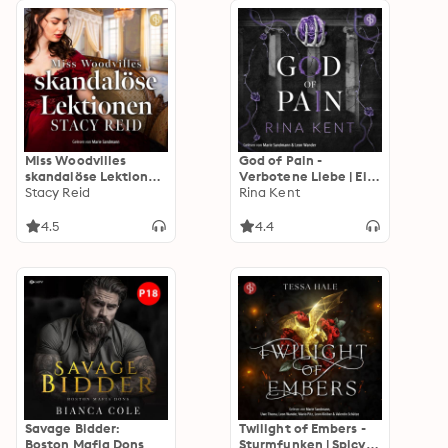
Miss Woodvilles
God of Pain -
skandalöse Lektionen
Verbotene Liebe | Ein
| Regency Romance
Stacy Reid
Fake-Dating Mafia
Rina Kent
Hörbuch - Sins &
Dark Romance
Sensibilities, Band 3
Hörbuch - The King's
4.5
4.4
(Ungekürzt)
U vs. Royal Elite
University, Band 2
(Ungekürzt)
Savage Bidder:
Twilight of Embers -
Boston Mafia Dons
Sturmfunken | Spicy