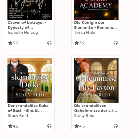
Crown of betrayal -
Die Königin der
Dynasty of
Elemente - Romance
vengeance, Band 2
Isabelle Herzog
Hörbuch - Royals of
Tessa Hale
(ungekürzt)
Kingwood Academy,
Band 3 (Ungekürzt)
3.3
3.9
Der skandalöse Duke
Die skandalösen
of Basil - Sins &
Geheimnisse der Lily
Sensibilities, Band 1
Stacy Reid
Layton | Historischer
Stacy Reid
(Ungekürzt)
Liebesroman - Sins &
Sensibilities, Band 2
4.2
4.5
(Ungekürzt)