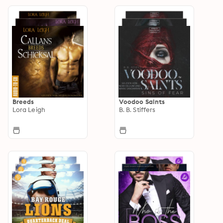
Breeds
Voodoo Saints
Lora Leigh
B. B. Stiffers