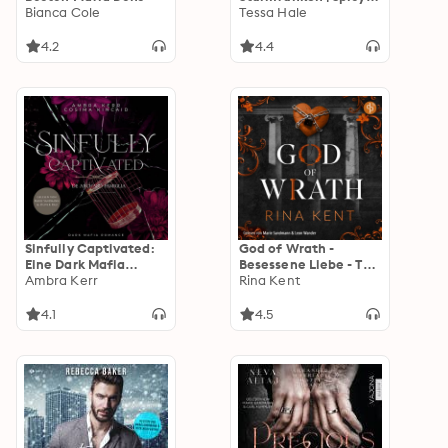
Bianca Cole
Romantasy / Reverse
Tessa Hale
Harem / Drachen
Hörbuch - Dragons of
4.2
4.4
Ember Hollow, Band 1
(Ungekürzt)
Sinfully Captivated:
God of Wrath -
Eine Dark Mafia
Besessene Liebe - The
Romance
Ambra Kerr
King's U vs. Royal Elite
Rina Kent
University, Band 3
(Ungekürzt)
4.1
4.5