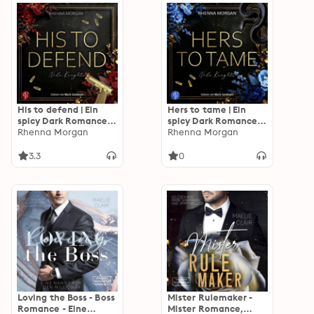
Hollow, Band 2
Hollow, Band 3
(Ungekürzt)
(Ungekürzt)
His to defend | Ein
Hers to tame | Ein
spicy Dark Romance
spicy Dark Romance
Hörbuch - Haven
Rhenna Morgan
Hörbuch - Haven
Rhenna Morgan
Brotherhood Spin-off
Brotherhood Spin-off
- Nola Knights, Band 1
- Nola Knights, Band 2
3.3
0
(Ungekürzt)
(Ungekürzt)
Loving the Boss - Boss
Mister Rulemaker -
Romance - Eine
Mister Romance,