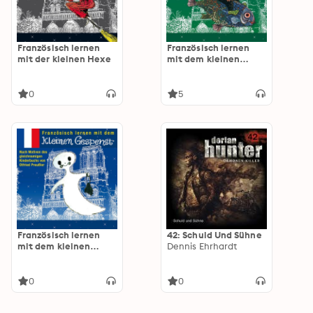
Französisch lernen
Französisch lernen
mit der kleinen Hexe
mit dem kleinen
Wassermann
0
5
Französisch lernen
42: Schuld Und Sühne
mit dem kleinen
Dennis Ehrhardt
Gespenst
0
0