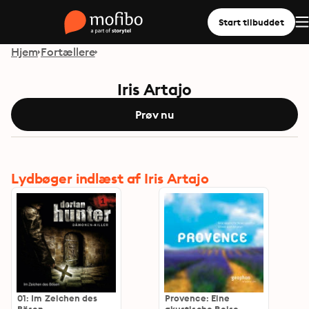
Start tilbuddet
Hjem
Fortællere
Iris Artajo
Prøv nu
Lydbøger indlæst af Iris Artajo
01: Im Zeichen des
Provence: Eine