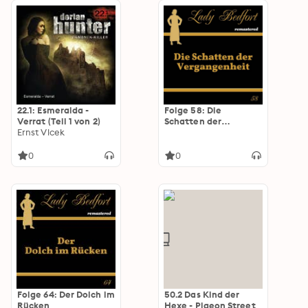
22.1: Esmeralda -
Folge 58: Die
Verrat (Teil 1 von 2)
Schatten der
Ernst Vlcek
Vergangenheit
0
0
Folge 64: Der Dolch im
50.2 Das Kind der
Rücken
Hexe - Pigeon Street