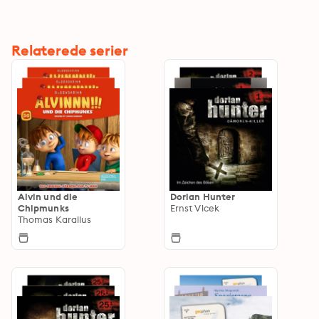
Relaterede serier
Alvin und die
Dorian Hunter
Chipmunks
Ernst Vlcek
Thomas Karallus