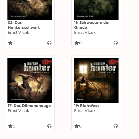
02: Das
11: Schwestern der
Henkersschwert
Gnade
Ernst Vlcek
Ernst Vlcek
0
0
17: Das Dämonenauge
19: Richtfest
Ernst Vlcek
Ernst Vlcek
0
0