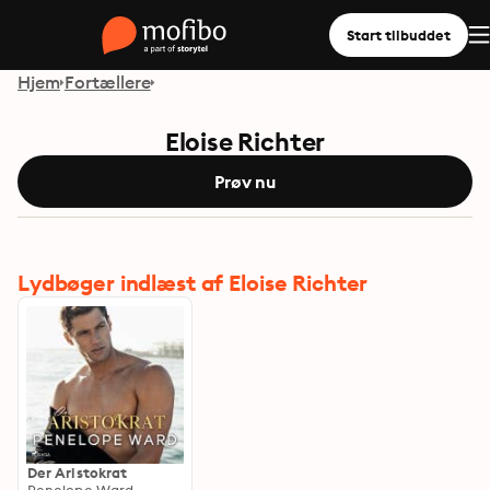
Start tilbuddet
Hjem
Fortællere
Eloise Richter
Prøv nu
Lydbøger indlæst af Eloise Richter
Der Aristokrat