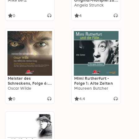
Mike Betz
Original-Hörspiel zum
Kinofilm)
Angela Strunck
0
4
Meister des
Mimi Rutherfurt -
Schreckens, Folge 6:
Folge 1: Alte Zeiten
Das Bildnis des Dorian
Oscar Wilde
Maureen Butcher
Gray
0
4.4