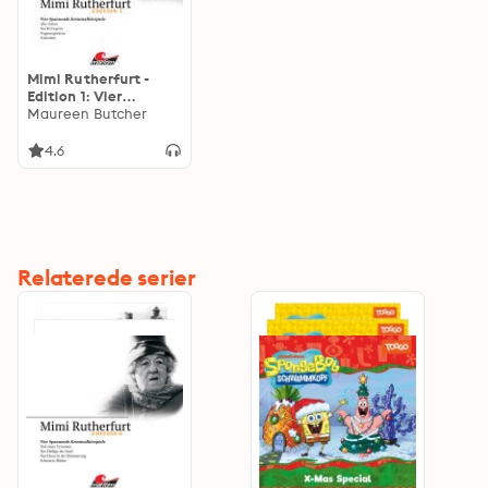
Mimi Rutherfurt -
Edition 1: Vier
Spannende
Maureen Butcher
Kriminalhörspiele
4.6
Relaterede serier