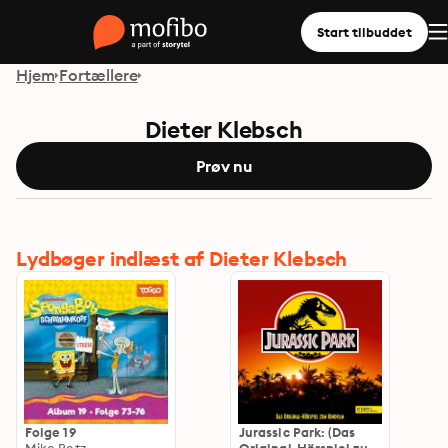
Start tilbuddet
Hjem
Fortællere
Dieter Klebsch
Prøv nu
Lydbøger indlæst af Dieter Klebsch
Folge 19
Jurassic Park: (Das