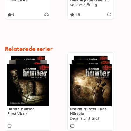
Ernst Vlcek
Geisterjäger (Teil 3
von 3)
Sabine Städing
4
4.8
Relaterede serier
Dorian Hunter
Dorian Hunter - Das
Ernst Vlcek
Hörspiel
Dennis Ehrhardt