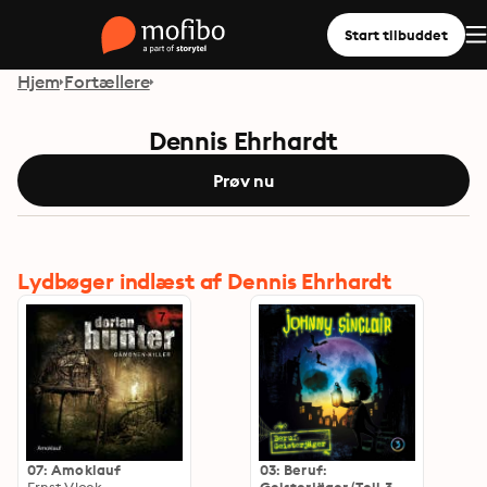
Start tilbuddet
Hjem
Fortællere
Dennis Ehrhardt
Prøv nu
Lydbøger indlæst af Dennis Ehrhardt
07: Amoklauf
03: Beruf: