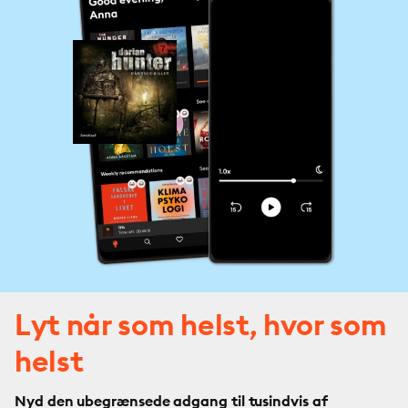
Lyt når som helst, hvor som
helst
Nyd den ubegrænsede adgang til tusindvis af