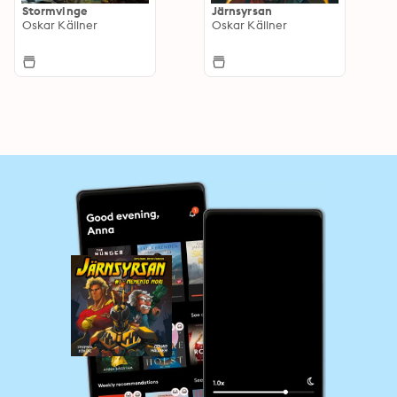
Stormvinge
Järnsyrsan
Oskar Källner
Oskar Källner