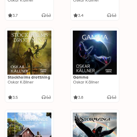
Oskar Källner
Oskar Källner
3.7
3.4
Stockholms drottning
Gamma
Oskar Källner
Oskar Källner
3.5
3.8