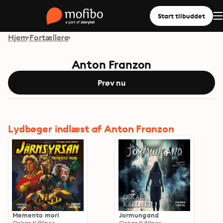
Start tilbuddet
Hjem
Fortællere
Anton Franzon
Prøv nu
Lydbøger indlæst af Anton Franzon
Memento mori
Jormungand