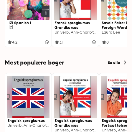
IIZI Spanish 1
Fransk sprogkursus
Savoir Faire: 1,
İİZİ
Grundkursus
Foreign Words 
Univerb, Ann-Charlotte Wennerholm
Phrases You Sh
Laura Lee
Know to Sound 
4.2
3.1
0
Mest populære bøger
Se alle
Engelsk sprogkursus
Engelsk sprogkursus
Engelsk sprogku
Univerb, Ann-Charlotte Wennerholm
Grundkursus
Fortsættelsesku
Univerb, Ann-Charlotte Wennerholm