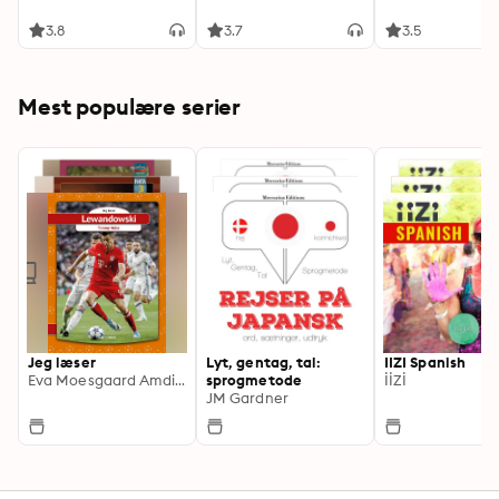
3.8
3.7
3.5
Mest populære serier
Jeg læser
Lyt, gentag, tal:
IIZI Spanish
Eva Moesgaard Amdisen
sprogmetode
İİZİ
JM Gardner