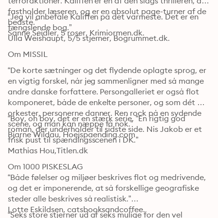
terroraktioner. Kaliffen er en af den slags thrilleren, der 
fastholder læseren, og er en absolut page-turner af de 
“Jeg vil anbefale Kaliffen på det varmeste. Det er en 
bedste.”

fængslende bog.”

Sanne Seidler, 5 roser, Krimiormen.dk.
Ulla Weishaupt, 5/5 stjerner, Bogrummet.dk.
Om MISSIL
“De korte sætninger og det flydende oplagte sprog, er 
en vigtig forskel, når jeg sammenligner med så mange 
andre danske forfattere. Persongalleriet er også flot 
komponeret, både de enkelte personer, og som dét 
orkester, personerne danner. Ren rock på en sydende 
“Boy, oh boy, det er en stærk serie. “En rigtig god 
scene, og man kan næppe få nok.” 

roman, der underholder til sidste side. Nis Jakob er et 
Bjarne Wildau, Hoejspaending.com
frisk pust til spændingsscenen i DK.” 

Mathias Hou,Titlen.dk
Om 1000 PISKESLAG

“Både følelser og miljøer beskrives flot og medrivende, 
og det er imponerende, at så forskellige geografiske 
steder alle beskrives så realistisk.”

Lotte Eskildsen, catsbooksandcoffee.
“Seks store stjerner ud af seks mulige for den vel 