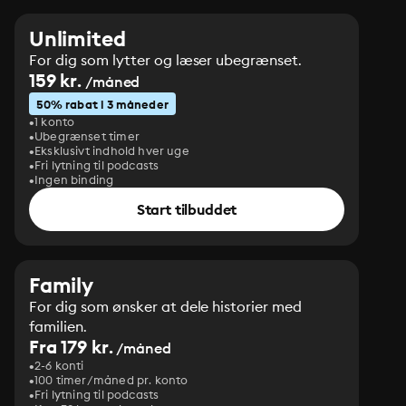
Unlimited
For dig som lytter og læser ubegrænset.
159 kr.
/måned
50% rabat i 3 måneder
1 konto
Ubegrænset timer
Eksklusivt indhold hver uge
Fri lytning til podcasts
Ingen binding
Start tilbuddet
Family
For dig som ønsker at dele historier med
familien.
Fra 179 kr.
/måned
2-6 konti
100 timer/måned pr. konto
Fri lytning til podcasts