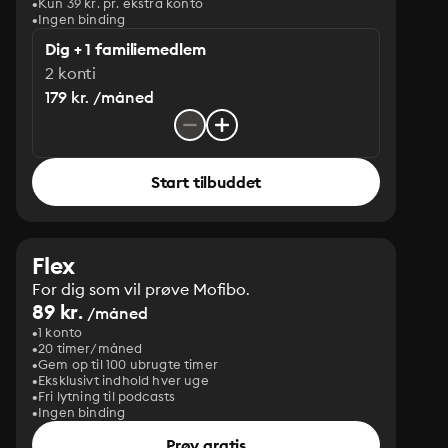
Kun 39 kr. pr. ekstra konto
Ingen binding
Dig + 1 familiemedlem
2 konti
179 kr. /måned
Start tilbuddet
Flex
For dig som vil prøve Mofibo.
89 kr.
/måned
1 konto
20 timer/måned
Gem op til 100 ubrugte timer
Eksklusivt indhold hver uge
Fri lytning til podcasts
Ingen binding
Prøv gratis