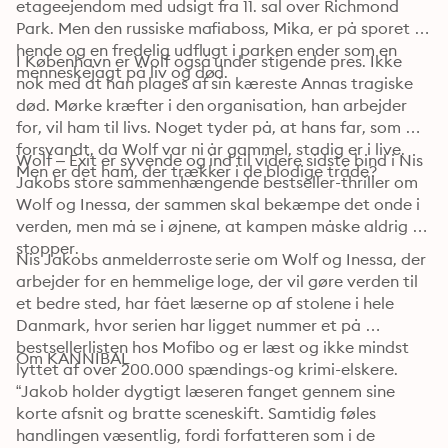
etageejendom med udsigt fra 11. sal over Richmond 
Park. Men den russiske mafiaboss, Mika, er på sporet af 
hende og en fredelig udflugt i parken ender som en 
I København er Wolf også under stigende pres. Ikke 
menneskejagt på liv og død.
nok med at han plages af sin kæreste Annas tragiske 
død. Mørke kræfter i den organisation, han arbejder 
for, vil ham til livs. Noget tyder på, at hans far, som 
forsvandt, da Wolf var ni år gammel, stadig er i live. 
Wolf – Exit er syvende og ind til videre sidste bind i Nis 
Men er det ham, der trækker i de blodige tråde?
Jakobs store sammenhængende bestseller-thriller om 
Wolf og Inessa, der sammen skal bekæmpe det onde i 
verden, men må se i øjnene, at kampen måske aldrig 
stopper.
Nis Jakobs anmelderroste serie om Wolf og Inessa, der 
arbejder for en hemmelige loge, der vil gøre verden til 
et bedre sted, har fået læserne op af stolene i hele 
Danmark, hvor serien har ligget nummer et på 
bestsellerlisten hos Mofibo og er læst og ikke mindst 
Om KANNIBAL
lyttet af over 200.000 spændings-og krimi-elskere.
“Jakob holder dygtigt læseren fanget gennem sine 
korte afsnit og bratte sceneskift. Samtidig føles 
handlingen væsentlig, fordi forfatteren som i de 