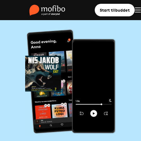
Start tilbuddet