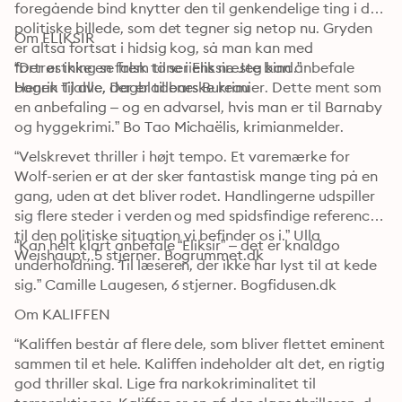
foregående bind knytter den til genkendelige ting i det 
politiske billede, som det tegner sig netop nu. Gryden 
Om ELIKSIR
er altså fortsat i hidsig kog, så man kan med 
fortrøstning se frem til seriens næste bind.”

“Der er ikke en falsk tone i Eliksir. Jeg kan anbefale 
Henrik Tjalve, Dagbladenes Bureau
bogen til alle, der er til barske krimier. Dette ment som 
en anbefaling – og en advarsel, hvis man er til Barnaby 
og hyggekrimi.” Bo Tao Michaëlis, krimianmelder. 
“Velskrevet thriller i højt tempo. Et varemærke for 
Wolf-serien er at der sker fantastisk mange ting på en 
gang, uden at det bliver rodet. Handlingerne udspiller 
sig flere steder i verden og med spidsfindige referencer 
til den politiske situation vi befinder os i.” Ulla 
“Kan helt klart anbefale “Eliksir” – det er knaldgo 
Weishaupt, 5 stjerner. Bogrummet.dk 
underholdning. Til læseren, der ikke har lyst til at kede 
sig.” Camille Laugesen, 6 stjerner. Bogfidusen.dk 
Om KALIFFEN
“Kaliffen består af flere dele, som bliver flettet eminent 
sammen til et hele. Kaliffen indeholder alt det, en rigtig 
god thriller skal. Lige fra narkokriminalitet til 