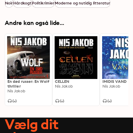
Noir
Hårdkogt
Politikrimier
Moderne og nutidig litteratur
Andre kan også lide...
En død russer: En Wolf
CELLEN
IMIDIS VAND
thriller
Nis Jakob
Nis Jakob
Nis Jakob
Vælg dit