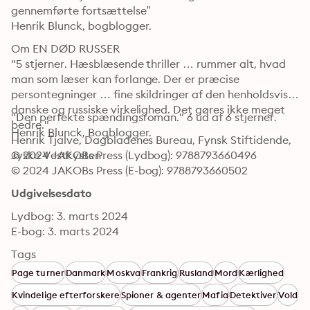
gennemførte fortsættelse” 

Henrik Blunck, bogblogger.
Om EN DØD RUSSER

"5 stjerner. Hæsblæsende thriller … rummer alt, hvad 
man som læser kan forlange. Der er præcise 
persontegninger … fine skildringer af den henholdsvis 
danske og russiske virkelighed. Det gøres ikke meget 
"Den perfekte spændingsroman." 6 ud af 6 stjerner. 

bedre."

Henrik Blunck, Bogblogger.
Henrik Tjalve, Dagbladenes Bureau, Fynsk Stiftidende, 
© 2024 JAKOBs Press (Lydbog): 9788793660496
Jyske Vestkysten 
© 2024 JAKOBs Press (E-bog): 9788793660502
Udgivelsesdato
Lydbog: 3. marts 2024
E-bog: 3. marts 2024
Tags
Page turner
Danmark
Moskva
Frankrig
Rusland
Mord
Kærlighed
Kvindelige efterforskere
Spioner & agenter
Mafia
Detektiver
Vold