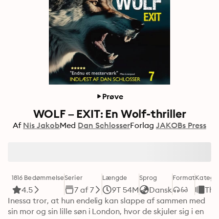
Prøve
WOLF – EXIT: En Wolf-thriller
Af
Nis Jakob
Med
Dan Schlosser
Forlag
JAKOBs Press
1816 Bedømmelse
Serier
Længde
Sprog
Format
Kategor
4.5
7 af 7
9T 54M
Dansk
Thri
Inessa tror, at hun endelig kan slappe af sammen med 
sin mor og sin lille søn i London, hvor de skjuler sig i en 