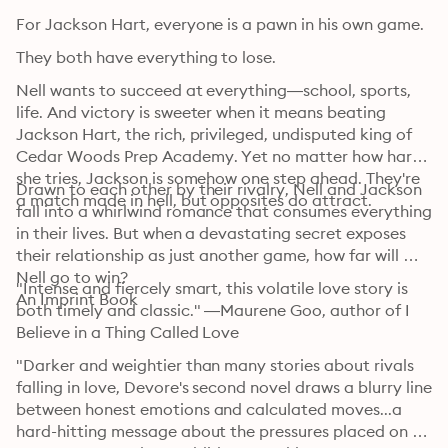
For Jackson Hart, everyone is a pawn in his own game.
They both have everything to lose.
Nell wants to succeed at everything—school, sports, 
life. And victory is sweeter when it means beating 
Jackson Hart, the rich, privileged, undisputed king of 
Cedar Woods Prep Academy. Yet no matter how hard 
she tries, Jackson is somehow one step ahead. They're 
Drawn to each other by their rivalry, Nell and Jackson 
a match made in hell, but opposites do attract.
fall into a whirlwind romance that consumes everything 
in their lives. But when a devastating secret exposes 
their relationship as just another game, how far will 
Nell go to win?

"Intense and fiercely smart, this volatile love story is 
An Imprint Book
both timely and classic." —Maurene Goo, author of I 
Believe in a Thing Called Love
"Darker and weightier than many stories about rivals 
falling in love, Devore's second novel draws a blurry line 
between honest emotions and calculated moves...a 
hard-hitting message about the pressures placed on 