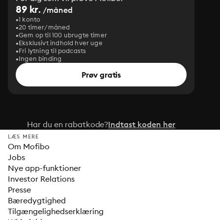
89 kr.
/måned
1 konto
20 timer/måned
Gem op til 100 ubrugte timer
Eksklusivt indhold hver uge
Fri lytning til podcasts
Ingen binding
Prøv gratis
Har du en rabatkode?
Indtast koden her
LÆS MERE
Om Mofibo
Jobs
Nye app-funktioner
Investor Relations
Presse
Bæredygtighed
Tilgængelighedserklæring