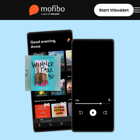
Start tilbuddet