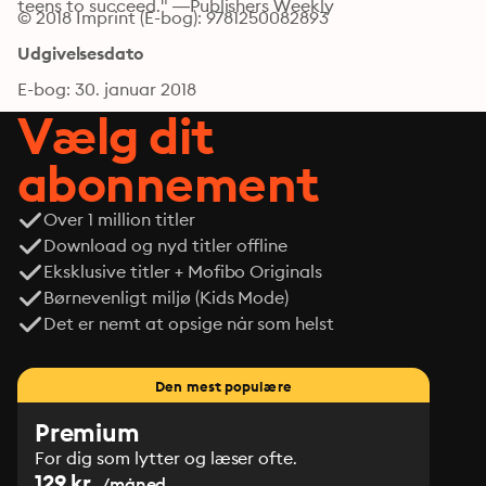
teens to succeed." —Publishers Weekly
© 2018 Imprint (E-bog): 9781250082893
Udgivelsesdato
E-bog: 30. januar 2018
Vælg dit
abonnement
Over 1 million titler
Download og nyd titler offline
Eksklusive titler + Mofibo Originals
Børnevenligt miljø (Kids Mode)
Det er nemt at opsige når som helst
Den mest populære
Premium
For dig som lytter og læser ofte.
129 kr.
/måned