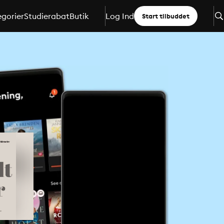
gorier
Studierabat
Butik
Log Ind
Start tilbuddet