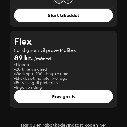
Start tilbuddet
Flex
For dig som vil prøve Mofibo.
89 kr.
/måned
1 konto
20 timer/måned
Gem op til 100 ubrugte timer
Eksklusivt indhold hver uge
Fri lytning til podcasts
Ingen binding
Prøv gratis
Har du en rabatkode?
Indtast koden her