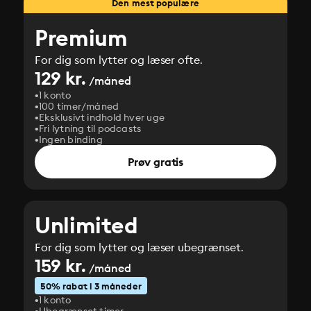
Den mest populære
Premium
For dig som lytter og læser ofte.
129 kr.
/måned
1 konto
100 timer/måned
Eksklusivt indhold hver uge
Fri lytning til podcasts
Ingen binding
Prøv gratis
Unlimited
For dig som lytter og læser ubegrænset.
159 kr.
/måned
50% rabat i 3 måneder
1 konto