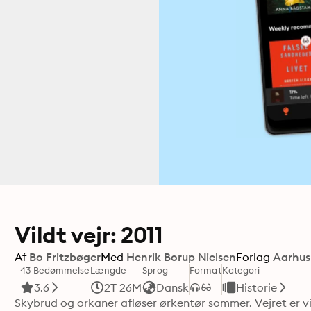
Vildt vejr: 2011
Af
Bo Fritzbøger
Med
Henrik Borup Nielsen
Forlag
Aarhus 
43 Bedømmelse
Længde
Sprog
Format
Kategori
3.6
2T 26M
Dansk
Historie
Skybrud og orkaner afløser ørkentør sommer. Vejret er vil