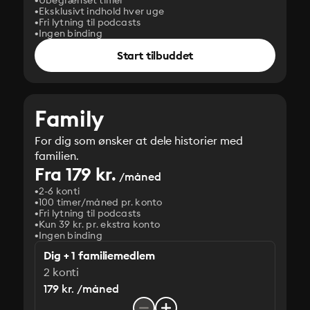
Ubegrænset timer
Eksklusivt indhold hver uge
Fri lytning til podcasts
Ingen binding
Start tilbuddet
Family
For dig som ønsker at dele historier med
familien.
Fra 179 kr.
/måned
2-6 konti
100 timer/måned pr. konto
Fri lytning til podcasts
Kun 39 kr. pr. ekstra konto
Ingen binding
Dig + 1 familiemedlem
2 konti
179 kr. /måned