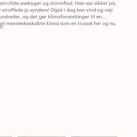
trofale snebyger og stormflod. Han var sikker på, 
 straffede jo syndere! Også i dag kan vind og vejr 
undreder, og det gør klimaforandringer til en 
et menneskeskabte klima som en trussel her og nu. 
40