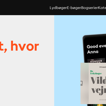
Lydbøger
E-bøger
Bogserier
Kate
t, hvor