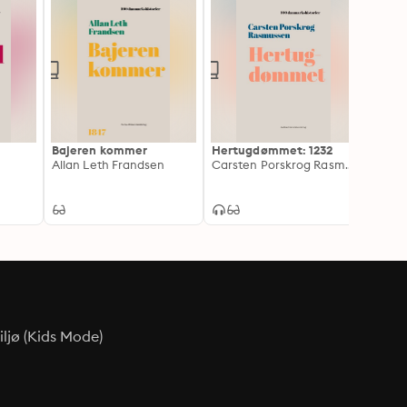
Bajeren kommer
Hertugdømmet: 1232
Den i
Allan Leth Frandsen
Carsten Porskrog Rasmussen
Søren
ljø (Kids Mode)