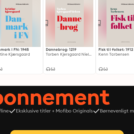
mark i FN: 1945
Dannebrog: 1219
Fisk til folket: 1912
stine Kjærsgaard
Torben Kjersgaard Nielsen
Kenn Tarbensen
abonnement
line
Eksklusive titler + Mofibo Originals
Børnevenligt mi