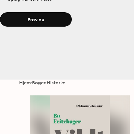
Prøv nu
Hjem
Bøger
Historie