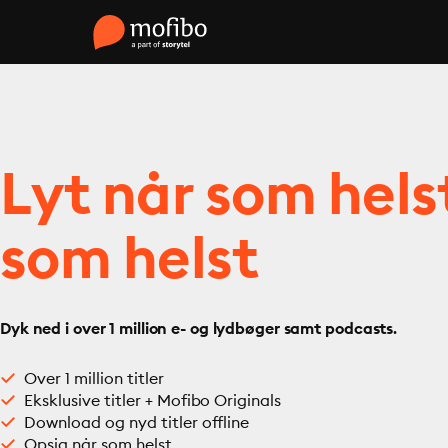
Lyt når som hels
som helst
Dyk ned i over 1 million e- og lydbøger samt podcasts.
Over 1 million titler
Eksklusive titler + Mofibo Originals
Download og nyd titler offline
Opsig når som helst