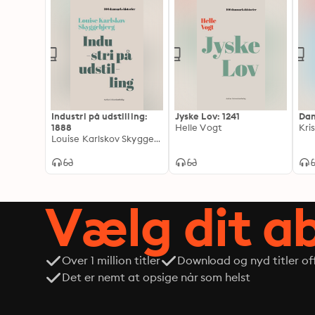
Industri på udstilling:
Jyske Lov: 1241
Dan
1888
Helle Vogt
Kri
Louise Karlskov Skyggebjerg
Vælg dit 
Over 1 million titler
Download og nyd titler off
Det er nemt at opsige når som helst