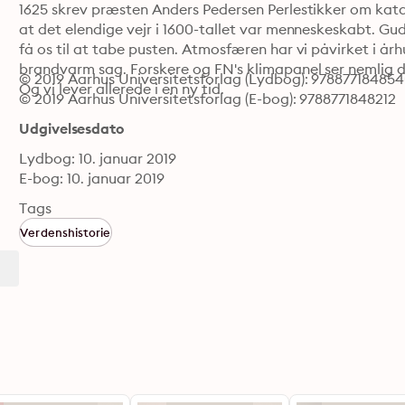
1625 skrev præsten Anders Pedersen Perlestikker om katas
at det elendige vejr i 1600-tallet var menneskeskabt. Gud
få os til at tabe pusten. Atmosfæren har vi påvirket i årh
brandvarm sag. Forskere og FN's klimapanel ser nemlig d
© 2019 Aarhus Universitetsforlag (Lydbog): 97887718485
Og vi lever allerede i en ny tid.
© 2019 Aarhus Universitetsforlag (E-bog): 9788771848212
Udgivelsesdato
Lydbog: 10. januar 2019
E-bog: 10. januar 2019
Tags
Verdenshistorie