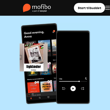
Start tilbuddet