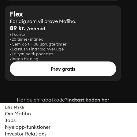
Flex
For dig som vil prøve Mofibo.
89 kr.
/måned
1 konto
20 timer/måned
Gem op til 100 ubrugte timer
Eksklusivt indhold hver uge
Fri lytning til podcasts
Ingen binding
Prøv gratis
Har du en rabatkode?
Indtast koden her
LÆS MERE
Om Mofibo
Jobs
Nye app-funktioner
Investor Relations