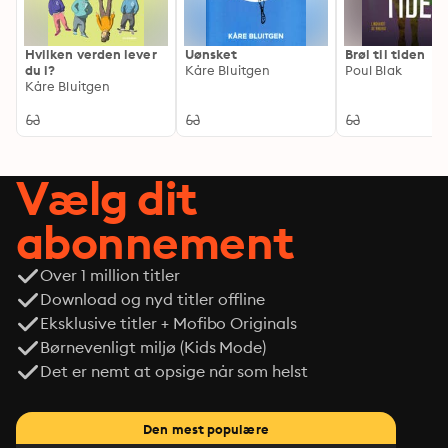
Hvilken verden lever
Uønsket
Brøl til tiden
du i?
Kåre Bluitgen
Poul Blak
Kåre Bluitgen
Vælg dit
abonnement
Over 1 million titler
Download og nyd titler offline
Eksklusive titler + Mofibo Originals
Børnevenligt miljø (Kids Mode)
Det er nemt at opsige når som helst
Den mest populære