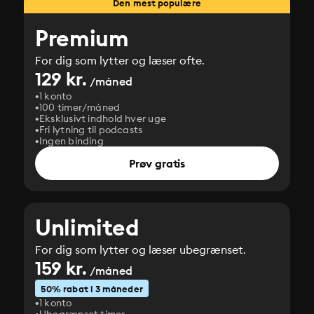
Den mest populære
Premium
For dig som lytter og læser ofte.
129 kr.
/måned
1 konto
100 timer/måned
Eksklusivt indhold hver uge
Fri lytning til podcasts
Ingen binding
Prøv gratis
Unlimited
For dig som lytter og læser ubegrænset.
159 kr.
/måned
50% rabat i 3 måneder
1 konto