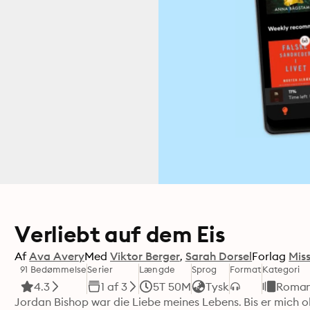
Verliebt auf dem Eis
Af
Ava Avery
Med
Viktor Berger
Sarah Dorsel
Forlag
Mis
91 Bedømmelse
Serier
Længde
Sprog
Format
Kategori
4.3
1 af 3
5T 50M
Tysk
Roman
Jordan Bishop war die Liebe meines Lebens. Bis er mich o