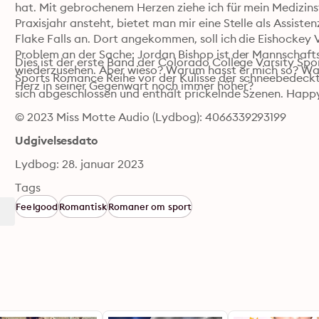
hat. Mit gebrochenem Herzen ziehe ich für mein Medizin
Praxisjahr ansteht, bietet man mir eine Stelle als Assiste
Flake Falls an. Dort angekommen, soll ich die Eishockey 
Problem an der Sache: Jordan Bishop ist der Mannschaftska
Dies ist der erste Band der Colorado College Varsity Spo
wiederzusehen. Aber wieso? Warum hasst er mich so? Was
Sports Romance Reihe vor der Kulisse der schneebedeckte
Herz in seiner Gegenwart noch immer höher?
sich abgeschlossen und enthält prickelnde Szenen. Happy
© 2023 Miss Motte Audio (Lydbog): 4066339293199
Udgivelsesdato
Lydbog: 28. januar 2023
Tags
Feelgood
Romantisk
Romaner om sport