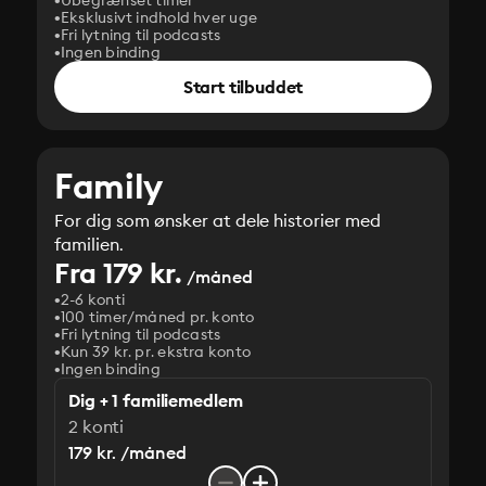
Ubegrænset timer
Eksklusivt indhold hver uge
Fri lytning til podcasts
Ingen binding
Start tilbuddet
Family
For dig som ønsker at dele historier med
familien.
Fra 179 kr.
/måned
2-6 konti
100 timer/måned pr. konto
Fri lytning til podcasts
Kun 39 kr. pr. ekstra konto
Ingen binding
Dig + 1 familiemedlem
2 konti
179 kr. /måned