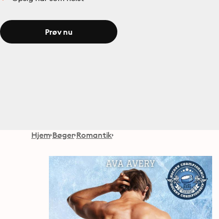
Prøv nu
Hjem
Bøger
Romantik