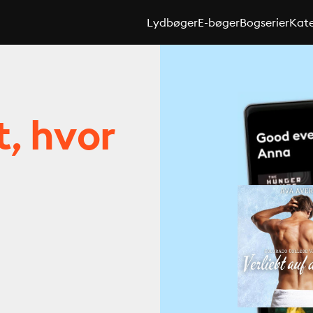
Lydbøger
E-bøger
Bogserier
Kate
t, hvor