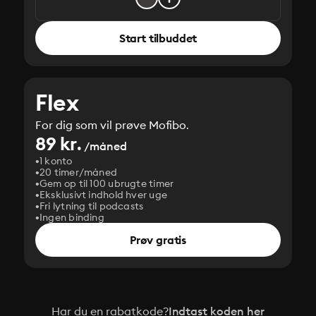
Start tilbuddet
Flex
For dig som vil prøve Mofibo.
89 kr.
/måned
1 konto
20 timer/måned
Gem op til 100 ubrugte timer
Eksklusivt indhold hver uge
Fri lytning til podcasts
Ingen binding
Prøv gratis
Har du en rabatkode?
Indtast koden her