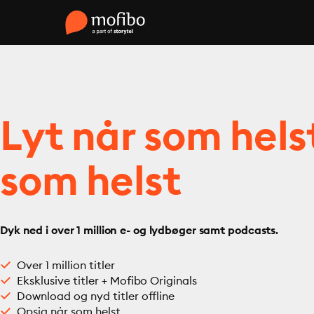
Lyt når som hels
som helst
Dyk ned i over 1 million e- og lydbøger samt podcasts.
Over 1 million titler
Eksklusive titler + Mofibo Originals
Download og nyd titler offline
Opsig når som helst