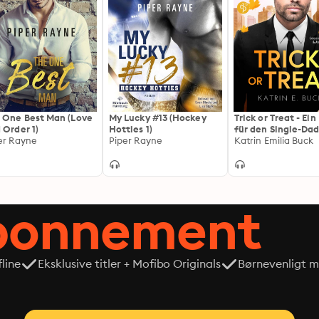
 One Best Man (Love
My Lucky #13 (Hockey
Trick or Treat - Ein
 Order 1)
Hotties 1)
für den Single-Da
er Rayne
Piper Rayne
CEO - Boss Love in
Katrin Emilia Buck
Chicago-Reihe, Ba
(Ungekürzt)
abonnement
line
Eksklusive titler + Mofibo Originals
Børnevenligt mi