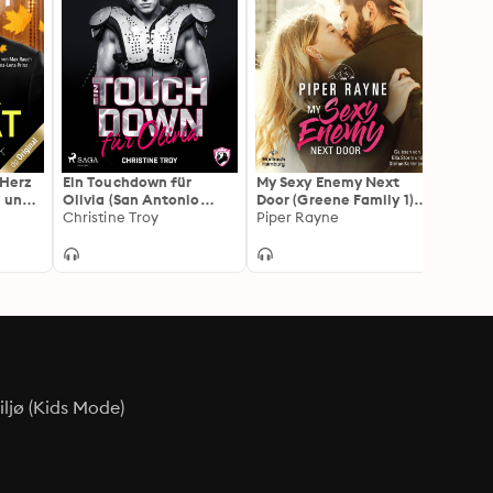
 Herz
Ein Touchdown für
My Sexy Enemy Next
Flirti
d und
Olivia (San Antonio
Door (Greene Family 1):
Chica
Lions 1)
Christine Troy
Der erste Band der
Piper Rayne
Piper
nd 1
neuen Romance-Serie
von Piper Rayne:
unterhaltsam,
romantisch, charming!
ljø (Kids Mode)