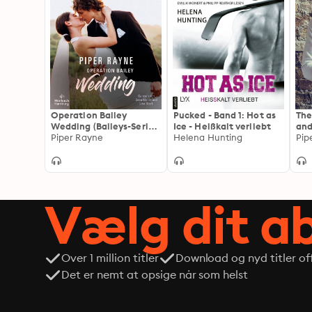
Operation Bailey
Pucked - Band 1: Hot as
The
Wedding (Baileys-Serie):
Ice - Heißkalt verliebt
and
(Bailey Novella 1)
Piper Rayne
Helena Hunting
Pip
Vælg dit 
Over 1 million titler
Download og nyd titler off
Det er nemt at opsige når som helst