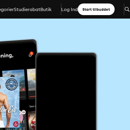
gorier
Studierabat
Butik
Log Ind
Start tilbuddet