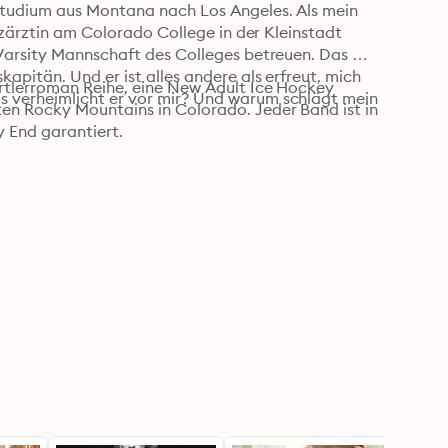
studium aus Montana nach Los Angeles. Als mein 
nzärztin am Colorado College in der Kleinstadt 
Varsity Mannschaft des Colleges betreuen. Das 
pitän. Und er ist alles andere als erfreut, mich 
rtlerroman Reihe, eine New Adult Ice Hockey 
 verheimlicht er vor mir? Und warum schlägt mein 
n Rocky Mountains in Colorado. Jeder Band ist in 
 End garantiert.