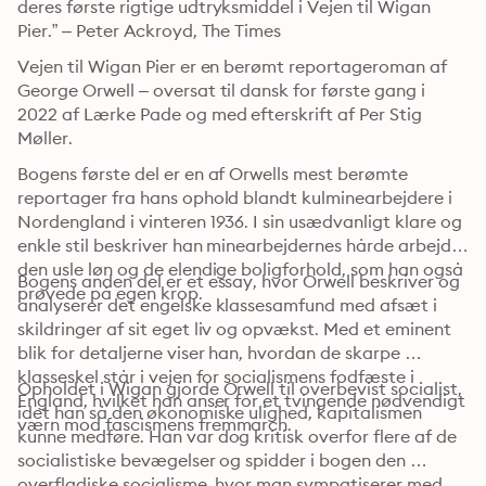
deres første rigtige udtryksmiddel i Vejen til Wigan 
Pier.” – Peter Ackroyd, The Times
Vejen til Wigan Pier er en berømt reportageroman af 
George Orwell – oversat til dansk for første gang i 
2022 af Lærke Pade og med efterskrift af Per Stig 
Møller.
Bogens første del er en af Orwells mest berømte 
reportager fra hans ophold blandt kulminearbejdere i 
Nordengland i vinteren 1936. I sin usædvanligt klare og 
enkle stil beskriver han minearbejdernes hårde arbejde, 
den usle løn og de elendige boligforhold, som han også 
Bogens anden del er et essay, hvor Orwell beskriver og 
prøvede på egen krop.
analyserer det engelske klassesamfund med afsæt i 
skildringer af sit eget liv og opvækst. Med et eminent 
blik for detaljerne viser han, hvordan de skarpe 
klasseskel står i vejen for socialismens fodfæste i 
Opholdet i Wigan gjorde Orwell til overbevist socialist, 
England, hvilket han anser for et tvingende nødvendigt 
idet han så den økonomiske ulighed, kapitalismen 
værn mod fascismens fremmarch.
kunne medføre. Han var dog kritisk overfor flere af de 
socialistiske bevægelser og spidder i bogen den 
overfladiske socialisme, hvor man sympatiserer med 