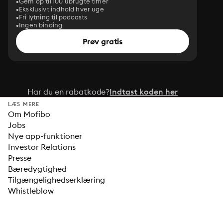
Gem op til 100 ubrugte timer
Eksklusivt indhold hver uge
Fri lytning til podcasts
Ingen binding
Prøv gratis
Har du en rabatkode?
Indtast koden her
LÆS MERE
Om Mofibo
Jobs
Nye app-funktioner
Investor Relations
Presse
Bæredygtighed
Tilgængelighedserklæring
Whistleblow