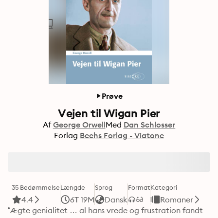
Prøve
Vejen til Wigan Pier
Af
George Orwell
Med
Dan Schlosser
Forlag
Bechs Forlag - Viatone
35 Bedømmelse
Længde
Sprog
Format
Kategori
4.4
6T 19M
Dansk
Romaner
“Ægte genialitet … al hans vrede og frustration fandt 