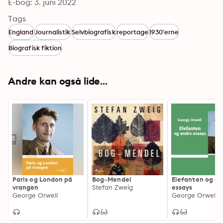
E-bog: 3. juni 2022
Tags
England
Journalistik
Selvbiografisk
reportage
1930'erne
Biografisk fiktion
Andre kan også lide...
Paris og London på
Bog–Mendel
Elefanten og an
vrangen
Stefan Zweig
essays
George Orwell
George Orwell