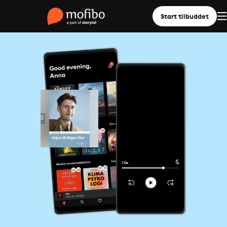
Start tilbuddet