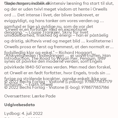
Gade Jensen, indblik.dk
“Reportageromanen er intensiv læsning fra start til slut, 
og der er uden tvivl meget visdom at hente i Orwells 
ord … Det intense i livet, der bliver beskrevet, er 
eviggyldigt, og hans tanker om vores verden og 
samfund er lige så gyldige nu, som de var det 
“Orwell er en forfatter med en exceptionel 
dengang.” – Louise Trankjær, Skriv for livet
umiddelbarhed, friskhed og energi – han er påståelig 
og dristig, skiftevis vred og meget blid … kvaliteterne i 
Orwells prosa er først og fremmest, at den normalt er 
forbilledlig klar og enkel.” – Richard Hoggart, 
“Afskyeligheden i indledningen … er uovertruffen. Han 
Introduction, The Road to Wigan Pier, Penguin, 1989
synes at påvirke den moderne verden, som Engels 
påvirkede 1840-50’ernes verden. Men med den forskel, 
at Orwell er en født forfatter, hvor Engels, trods sin 
fyrige og strålende karakter, ganske enkelt ikke var 
© 2022 Bechs Forlag - Viatone (Lydbog): 9788771837179
forfatter.” – Edith Sitwell
© 2022 Bechs Forlag - Viatone (E-bog): 9788771837186
Oversættere: Lærke Pade
Udgivelsesdato
Lydbog: 4. juli 2022