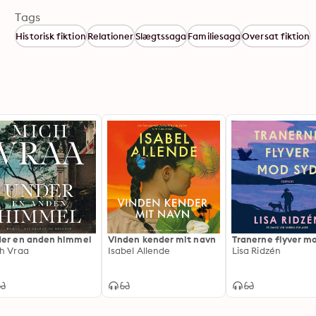
Tags
Historisk fiktion
Relationer
Slægtssaga
Familiesaga
Oversat fiktion
er en anden himmel
Vinden kender mit navn
Tranerne flyver m
h Vraa
Isabel Allende
Lisa Ridzén