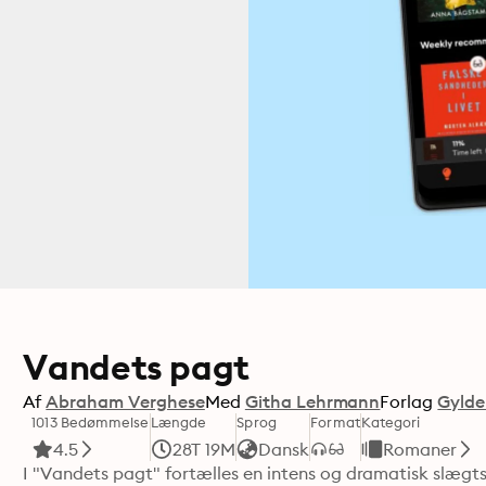
Vandets pagt
Af
Abraham Verghese
Med
Githa Lehrmann
Forlag
Gylde
1013 Bedømmelse
Længde
Sprog
Format
Kategori
4.5
28T 19M
Dansk
Romaner
I "Vandets pagt" fortælles en intens og dramatisk slægtsh