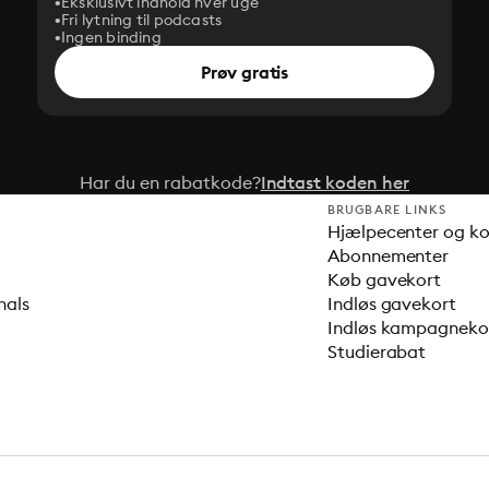
Eksklusivt indhold hver uge
Fri lytning til podcasts
Ingen binding
Prøv gratis
Har du en rabatkode?
Indtast koden her
BRUGBARE LINKS
Hjælpecenter og k
Abonnementer
Køb gavekort
nals
Indløs gavekort
Indløs kampagnek
Studierabat