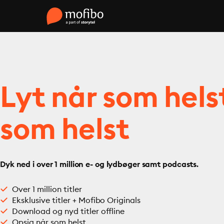
Lyt når som hels
som helst
Dyk ned i over 1 million e- og lydbøger samt podcasts.
Over 1 million titler
Eksklusive titler + Mofibo Originals
Download og nyd titler offline
Opsig når som helst