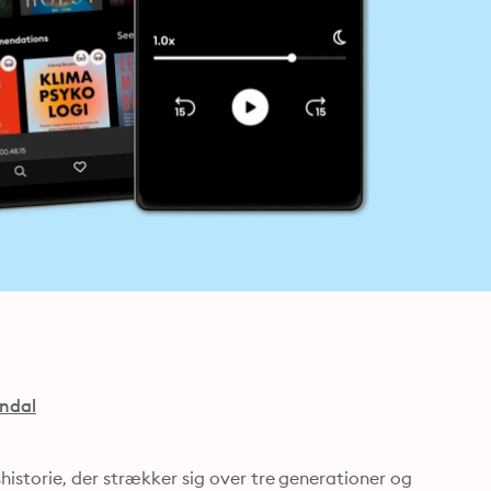
ndal
istorie, der strækker sig over tre generationer og 