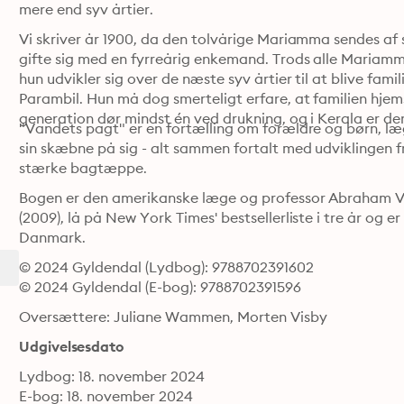
mere end syv årtier.
Vi skriver år 1900, da den tolvårige Mariamma sendes af st
gifte sig med en fyrreårig enkemand. Trods alle Mariamm
hun udvikler sig over de næste syv årtier til at blive fam
Parambil. Hun må dog smerteligt erfare, at familien hjems
generation dør mindst én ved drukning, og i Kerala er de
"Vandets pagt" er en fortælling om forældre og børn, læg
sin skæbne på sig - alt sammen fortalt med udviklingen fr
stærke bagtæppe.
Bogen er den amerikanske læge og professor Abraham Ve
(2009), lå på New York Times' bestsellerliste i tre år og e
Danmark.
© 2024 Gyldendal (Lydbog): 9788702391602
© 2024 Gyldendal (E-bog): 9788702391596
Oversættere: Juliane Wammen, Morten Visby
Udgivelsesdato
Lydbog: 18. november 2024
E-bog: 18. november 2024