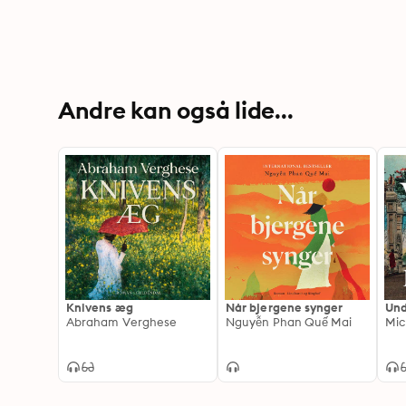
Andre kan også lide...
Knivens æg
Når bjergene synger
Und
Abraham Verghese
Nguyễn Phan Quế Mai
Mic