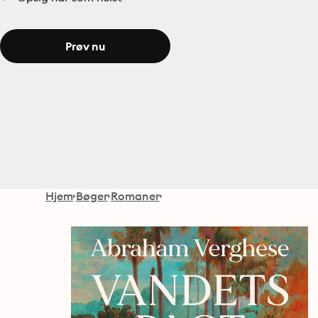
Prøv nu
Hjem
Bøger
Romaner