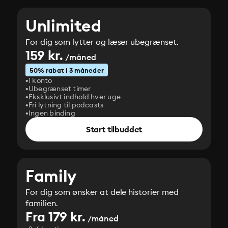
Unlimited
For dig som lytter og læser ubegrænset.
159 kr.
/måned
50% rabat i 3 måneder
1 konto
Ubegrænset timer
Eksklusivt indhold hver uge
Fri lytning til podcasts
Ingen binding
Start tilbuddet
Family
For dig som ønsker at dele historier med
familien.
Fra 179 kr.
/måned