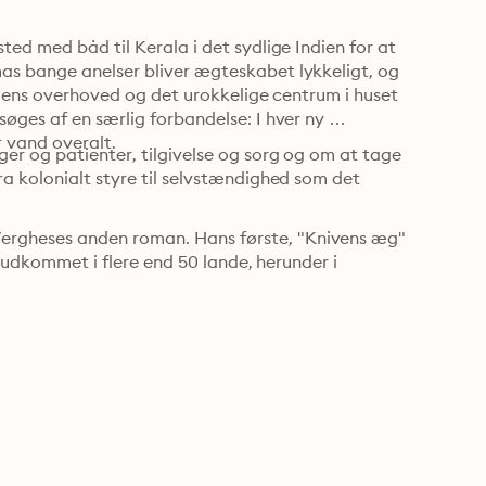
ed med båd til Kerala i det sydlige Indien for at 
as bange anelser bliver ægteskabet lykkeligt, og 
iliens overhoved og det urokkelige centrum i huset 
øges af en særlig forbandelse: I hver ny 
r vand overalt.
er og patienter, tilgivelse og sorg og om at tage 
a kolonialt styre til selvstændighed som det 
rgheses anden roman. Hans første, "Knivens æg" 
r udkommet i flere end 50 lande, herunder i 