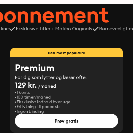
abonnement
line
Eksklusive titler + Mofibo Originals
Børnevenligt mi
Den mest populære
Premium
For dig som lytter og læser ofte.
129 kr.
/måned
1 konto
100 timer/måned
Eksklusivt indhold hver uge
Fri lytning til podcasts
Ingen binding
Prøv gratis