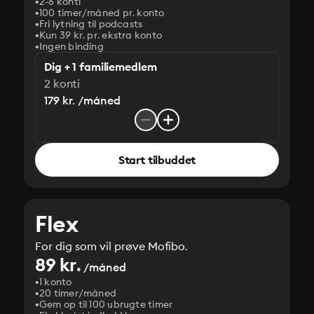
2-6 konti
100 timer/måned pr. konto
Fri lytning til podcasts
Kun 39 kr. pr. ekstra konto
Ingen binding
Dig + 1 familiemedlem
2 konti
179 kr. /måned
Start tilbuddet
Flex
For dig som vil prøve Mofibo.
89 kr.
/måned
1 konto
20 timer/måned
Gem op til 100 ubrugte timer