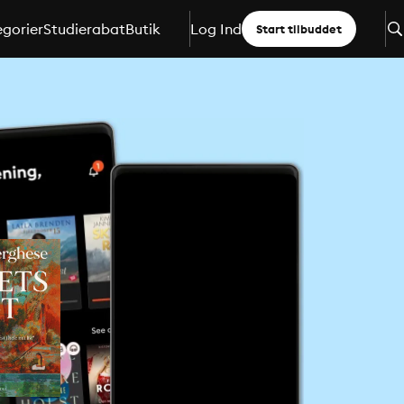
gorier
Studierabat
Butik
Log Ind
Start tilbuddet