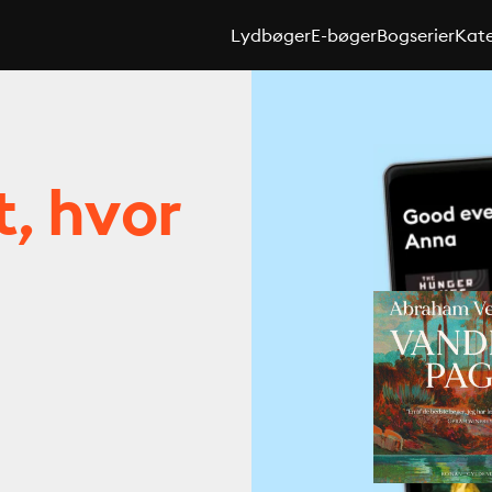
Lydbøger
E-bøger
Bogserier
Kate
t, hvor