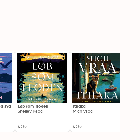
od syd
Løb som floden
Ithaka
De fir
Shelley Read
Mich Vraa
Krist