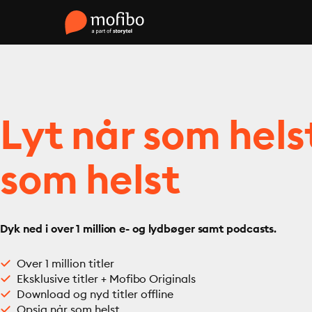
Lyt når som hels
som helst
Dyk ned i over 1 million e- og lydbøger samt podcasts.
Over 1 million titler
Eksklusive titler + Mofibo Originals
Download og nyd titler offline
Opsig når som helst