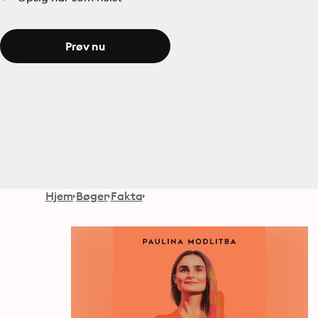
Prøv nu
Hjem
Bøger
Fakta