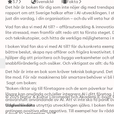
3.7
Svensk
Fakta
Det här är boken för dig som inte nöjer dig med trendspan
rapport om att Sverige halkar efter i AI-utvecklingen. I stä
just din vardag, i din organisation – och du vill veta hur
Vad fan ska vi med AI till? – affärsutveckling & innovati
lite stressad, men framför allt redo att ta första steget.
och teknikutopier, och hitta de verkliga möjligheterna 
I boken Vad fan ska vi med AI till? får du konkreta exemp
bättre beslut, skapa nya affärer och frigöra kreativitet.
hjälper dig att prioritera och bygga verksamheter och aff
snabbföränderlig och osäker. Och viktigast av allt: du få
Det här är inte en bok som kräver teknisk bakgrund. Det 
lite mod. För när maskinerna blir smartare behöver vi bli
 Sagt om boken: 

”Boken riktar sig till företagare och de som påverkar hu
läsare kan använda och/eller integrera AI i ditt företag.
© 2025 Natur & Kultur Läromedel och Akademi (E-bog):
ansvarsfullt användande av AI. Att vi inte ska få panik ö
få utan försöka utnyttja utvecklingen själva. I boken finns
Udgivelsesdato
antingen positiva eller negativa. Till exempel har liv räd
E-bog: 10. september 2025