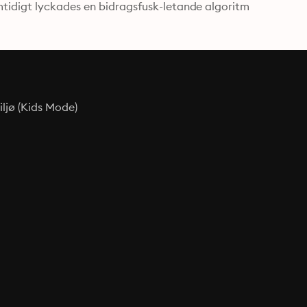
tidigt lyckades en bidragsfusk-letande algoritm 
ljø (Kids Mode)