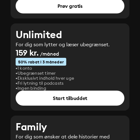
Prøv gratis
Unlimited
For dig som lytter og læser ubegrænset.
159 kr.
/måned
50% rabat i 3 måneder
1 konto
Ubegrænset timer
Eksklusivt indhold hver uge
Fri lytning til podcasts
Ingen binding
Start tilbuddet
Family
For dig som ønsker at dele historier med