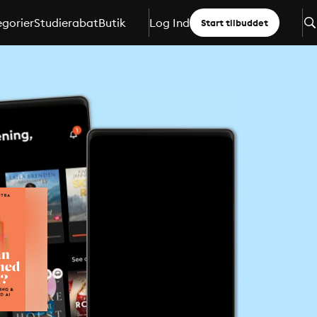
gorier
Studierabat
Butik
Log Ind
Start tilbuddet