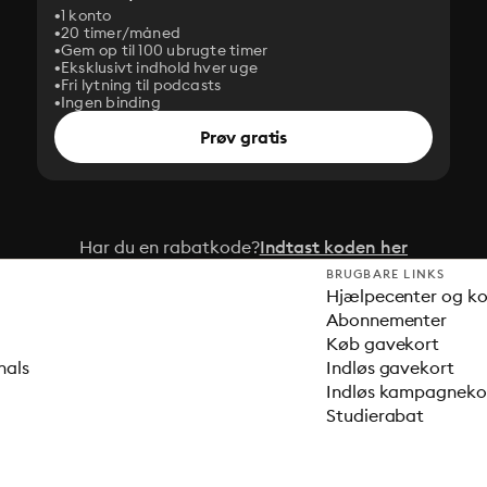
1 konto
20 timer/måned
Gem op til 100 ubrugte timer
Eksklusivt indhold hver uge
Fri lytning til podcasts
Ingen binding
Prøv gratis
Har du en rabatkode?
Indtast koden her
BRUGBARE LINKS
Hjælpecenter og k
Abonnementer
Køb gavekort
nals
Indløs gavekort
Indløs kampagnek
Studierabat