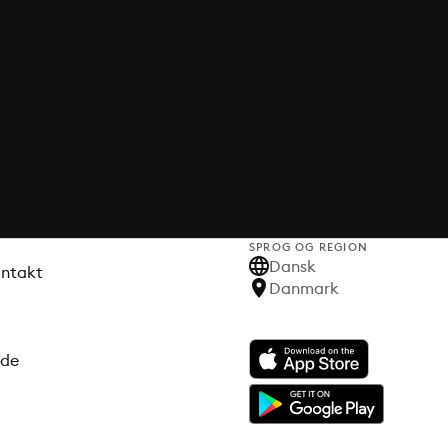
SPROG OG REGION
Dansk
ontakt
Danmark
ode