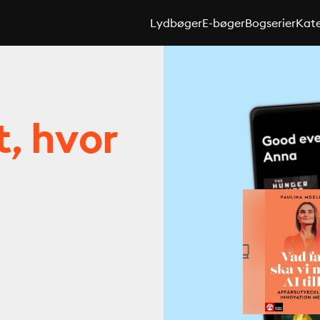
Lydbøger
E-bøger
Bogserier
Kate
t, hvor