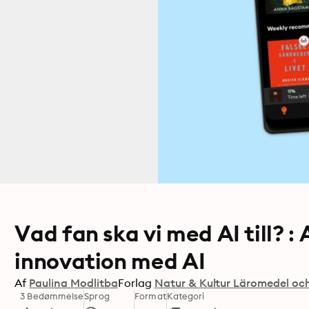
Vad fan ska vi med AI till? :
innovation med AI
Af
Paulina Modlitba
Forlag
Natur & Kultur Läromedel o
3 Bedømmelse
Sprog
Format
Kategori