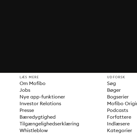
LÆS MERE
UDFORSK
Om Mofibo
Søg
Jobs
Bøger
Nye app-funktioner
Bogserier
Investor Relations
Mofibo Origi
Presse
Podcasts
Bæredygtighed
Forfattere
Tilgængelighedserklæring
Indlæsere
Whistleblow
Kategorier