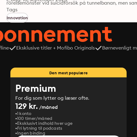
rörelsemönster vid suicidförsök på tunnelbanan, men sam
förstöra över 10.000 människors liv i Nederländerna.”

Tags
Nina Moritz, BTJ-häftet nr 19, 2025
Innovation
abonnement
line
Eksklusive titler + Mofibo Originals
Børnevenligt mi
Den mest populære
Premium
For dig som lytter og læser ofte.
129 kr.
/måned
1 konto
100 timer/måned
Eksklusivt indhold hver uge
Fri lytning til podcasts
Ingen binding