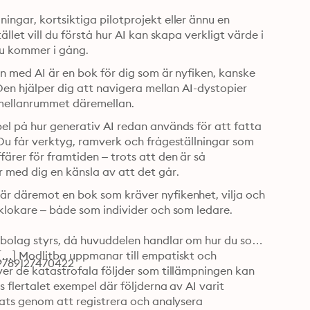
ingar, kortsiktiga pilotprojekt eller ännu en 
llet vill du förstå hur AI kan skapa verkligt värde i 
 du kommer i gång.
on med AI är en bok för dig som är nyfiken, kanske 
 Den hjälper dig att navigera mellan AI-dystopier 
i mellanrummet däremellan.
el på hur generativ AI redan används för att fatta 
 Du får verktyg, ramverk och frågeställningar som 
ärer för framtiden – trots att den är så 
r med dig en känsla av att det går.
är däremot en bok som kräver nyfikenhet, vilja och 
 klokare – både som individer och som ledare.

r bolag styrs, då huvuddelen handlar om hur du som 
 […] Modlitba uppmanar till empatiskt och 
 9789127470422
ver de katastrofala följder som tillämpningen kan 
 flertalet exempel där följderna av AI varit 
dats genom att registrera och analysera 