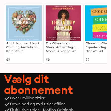
An Untroubled Heart:
The Glory in Your
Choosing Cheer
Calming Anxiety and
Story: Activating a
Experiencing th
Finding God's Peace
Kara Stout
Fearless Faith to
Monique Rodriguez
of Jesus in the
Nicolet Bell
(A 30-Day Morning
Change Your Life,
Everyday and
and Evening
Your Career, and the
Unimaginable
Devotional)
World
Vælg dit
abonnement
Over 1 million titler
Download og nyd titler offline
Eksklusive titler + Mofibo Originals