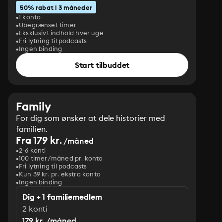
50% rabat i 3 måneder
1 konto
Ubegrænset timer
Eksklusivt indhold hver uge
Fri lytning til podcasts
Ingen binding
Start tilbuddet
Family
For dig som ønsker at dele historier med
familien.
Fra 179 kr.
/måned
2-6 konti
100 timer/måned pr. konto
Fri lytning til podcasts
Kun 39 kr. pr. ekstra konto
Ingen binding
Dig + 1 familiemedlem
2 konti
179 kr. /måned