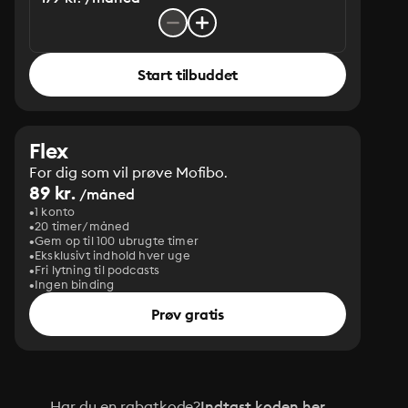
Start tilbuddet
Flex
For dig som vil prøve Mofibo.
89 kr.
/måned
1 konto
20 timer/måned
Gem op til 100 ubrugte timer
Eksklusivt indhold hver uge
Fri lytning til podcasts
Ingen binding
Prøv gratis
Har du en rabatkode?
Indtast koden her