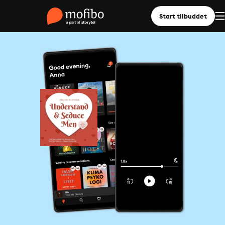
Start tilbuddet