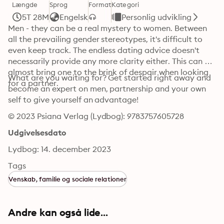
Længde
Sprog
Format
Kategori
5T 28M
Engelsk
Personlig udvikling
Men - they can be a real mystery to women. Between 
all the prevailing gender stereotypes, it's difficult to 
even keep track. The endless dating advice doesn't 
necessarily provide any more clarity either. This can 
almost bring one to the brink of despair when looking 
What are you waiting for? Get started right away and 
for a partner.
become an expert on men, partnership and your own 
self to give yourself an advantage!
© 2023 Psiana Verlag (Lydbog): 9783757605728
Udgivelsesdato
Lydbog: 14. december 2023
Tags
Venskab, familie og sociale relationer
Andre kan også lide...