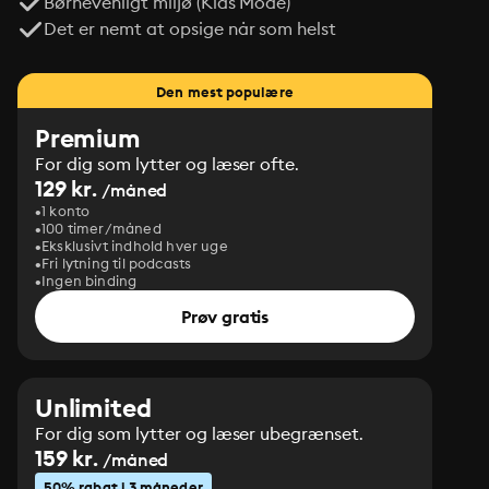
Børnevenligt miljø (Kids Mode)
Det er nemt at opsige når som helst
Den mest populære
Premium
For dig som lytter og læser ofte.
129 kr.
/måned
1 konto
100 timer/måned
Eksklusivt indhold hver uge
Fri lytning til podcasts
Ingen binding
Prøv gratis
Unlimited
For dig som lytter og læser ubegrænset.
159 kr.
/måned
50% rabat i 3 måneder