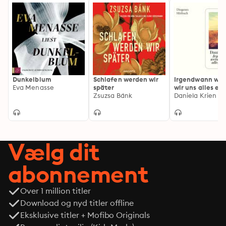
Dunkelblum
Schlafen werden wir
Irgendwann we
Eva Menasse
später
wir uns alles er
Zsuzsa Bánk
(Ungekürzt)
Daniela Krien
Vælg dit
abonnement
Over 1 million titler
Download og nyd titler offline
Eksklusive titler + Mofibo Originals