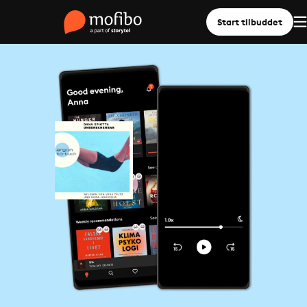
Start tilbuddet