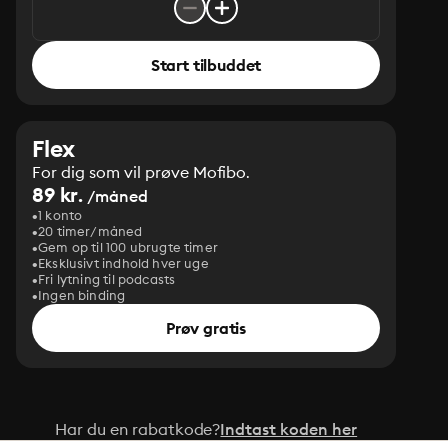
Start tilbuddet
Flex
For dig som vil prøve Mofibo.
89 kr.
/måned
1 konto
20 timer/måned
Gem op til 100 ubrugte timer
Eksklusivt indhold hver uge
Fri lytning til podcasts
Ingen binding
Prøv gratis
Har du en rabatkode?
Indtast koden her