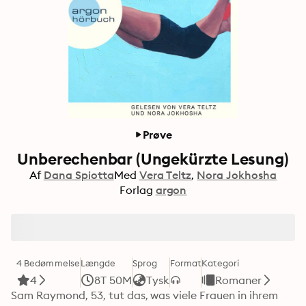
Prøve
Unberechenbar (Ungekürzte Lesung)
Af
Dana Spiotta
Med
Vera Teltz
Nora Jokhosha
Forlag
argon
4 Bedømmelse
Længde
Sprog
Format
Kategori
4
8T 50M
Tysk
Romaner
Sam Raymond, 53, tut das, was viele Frauen in ihrem 