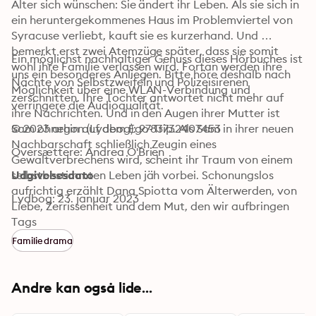
Alter sich wünschen: Sie ändert ihr Leben. Als sie sich in 
ein heruntergekommenes Haus im Problemviertel von 
Syracuse verliebt, kauft sie es kurzerhand. Und 
bemerkt erst zwei Atemzüge später, dass sie somit 
Ein möglichst nachhaltiger Genuss dieses Hörbuches ist 
wohl ihre Familie verlassen wird. Fortan werden ihre 
uns ein besonderes Anliegen. Bitte höre deshalb nach 
Nächte von Selbstzweifeln und Polizeisirenen 
Möglichkeit über eine WLAN-Verbindung und 
zerschnitten. Ihre Tochter antwortet nicht mehr auf 
verringere die Audioqualität.
ihre Nachrichten. Und in den Augen ihrer Mutter ist 
Sam ohnehin auf dem Ego-Trip. Als Sam in ihrer neuen 
© 2023 argon (Lydbog): 9783732407453
Nachbarschaft schließlich Zeugin eines 
Oversættere: Andrea O'Brien
Gewaltverbrechens wird, scheint ihr Traum von einem 
selbstbestimmten Leben jäh vorbei. Schonungslos 
Udgivelsesdato
aufrichtig erzählt Dana Spiotta vom Älterwerden, von 
Lydbog: 23. januar 2023
Liebe, Zerrissenheit und dem Mut, den wir aufbringen 
müssen, um miteinander in echte Verbindung zu treten.
Tags
Familiedrama
Andre kan også lide...