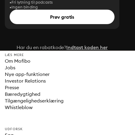
Fri lytning til podcasts
Ingen binding
Prøv gratis
Har du en rabatkode?
Indtast koden her
LÆS MERE
Om Mofibo
Jobs
Nye app-funktioner
Investor Relations
Presse
Bæredygtighed
Tilgængelighedserklæring
Whistleblow
UDFORSK