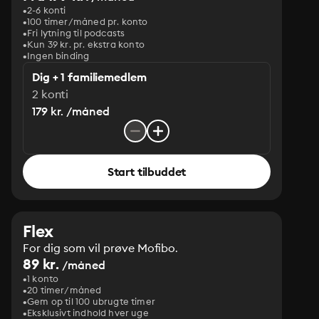
2-6 konti
100 timer/måned pr. konto
Fri lytning til podcasts
Kun 39 kr. pr. ekstra konto
Ingen binding
Dig + 1 familiemedlem
2 konti
179 kr. /måned
Start tilbuddet
Flex
For dig som vil prøve Mofibo.
89 kr.
/måned
1 konto
20 timer/måned
Gem op til 100 ubrugte timer
Eksklusivt indhold hver uge