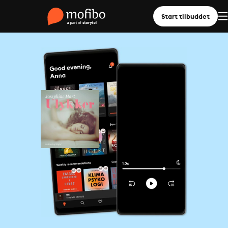
Start tilbuddet