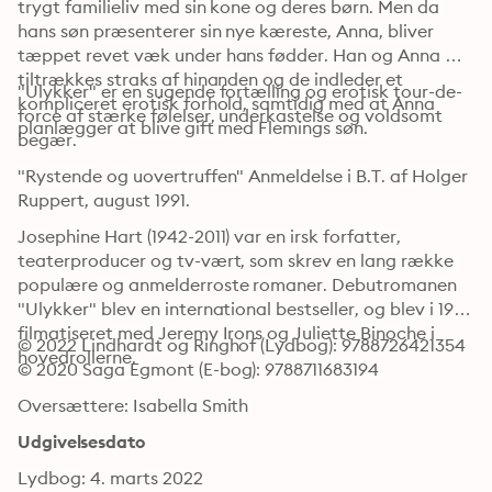
trygt familieliv med sin kone og deres børn. Men da 
hans søn præsenterer sin nye kæreste, Anna, bliver 
tæppet revet væk under hans fødder. Han og Anna 
tiltrækkes straks af hinanden og de indleder et 
"Ulykker" er en sugende fortælling og erotisk tour-de-
kompliceret erotisk forhold, samtidig med at Anna 
force af stærke følelser, underkastelse og voldsomt 
planlægger at blive gift med Flemings søn.
begær.
"Rystende og uovertruffen" Anmeldelse i B.T. af Holger 
Ruppert, august 1991. 
Josephine Hart (1942-2011) var en irsk forfatter, 
teaterproducer og tv-vært, som skrev en lang række 
populære og anmelderroste romaner. Debutromanen 
"Ulykker" blev en international bestseller, og blev i 1992 
filmatiseret med Jeremy Irons og Juliette Binoche i 
© 2022 Lindhardt og Ringhof (Lydbog): 9788726421354
hovedrollerne.
© 2020 Saga Egmont (E-bog): 9788711683194
Oversættere: Isabella Smith
Udgivelsesdato
Lydbog: 4. marts 2022