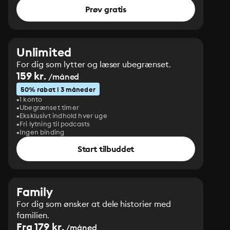
Prøv gratis
Unlimited
For dig som lytter og læser ubegrænset.
159 kr.
/måned
50% rabat i 3 måneder
1 konto
Ubegrænset timer
Eksklusivt indhold hver uge
Fri lytning til podcasts
Ingen binding
Start tilbuddet
Family
For dig som ønsker at dele historier med
familien.
Fra 179 kr.
/måned