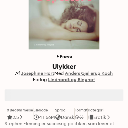
Prøve
Ulykker
Af
Josephine Hart
Med
Anders Gjellerup Koch
Forlag
Lindhardt og Ringhof
8 Bedømmelse
Længde
Sprog
Format
Kategori
2.5
4T 56M
Dansk
Erotik
Stephen Fleming er succesrig politiker, som lever et 