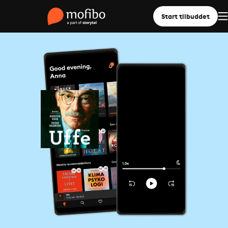
Start tilbuddet