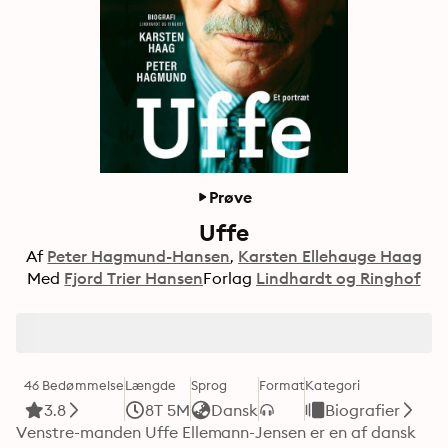
Prøve
Uffe
Af
Peter Hagmund-Hansen
Karsten Ellehauge Haag
Med
Fjord Trier Hansen
Forlag
Lindhardt og Ringhof
46 Bedømmelse
Længde
Sprog
Format
Kategori
3.8
8T 5M
Dansk
Biografier
Venstre-manden Uffe Ellemann-Jensen er en af dansk 