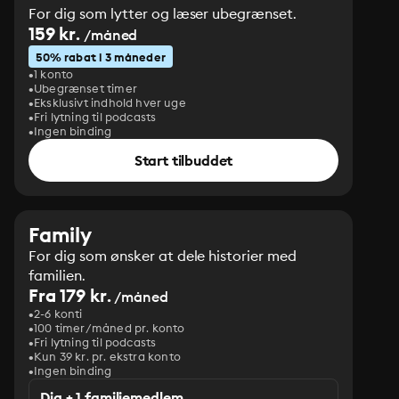
For dig som lytter og læser ubegrænset.
159 kr.
/måned
50% rabat i 3 måneder
1 konto
Ubegrænset timer
Eksklusivt indhold hver uge
Fri lytning til podcasts
Ingen binding
Start tilbuddet
Family
For dig som ønsker at dele historier med
familien.
Fra 179 kr.
/måned
2-6 konti
100 timer/måned pr. konto
Fri lytning til podcasts
Kun 39 kr. pr. ekstra konto
Ingen binding
Dig + 1 familiemedlem