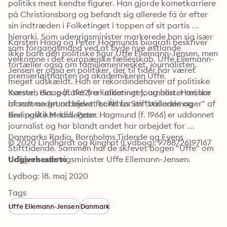
politiks mest kendte figurer. Han gjorde kometkarriere 
på Christiansborg og befandt sig allerede få år efter 
sin indtræden i Folketinget i toppen af sit partis 
hierarki. Som udenrigsminister markerede han sig især 
Karsten Haag og Peter Hagmunds biografi beskriver 
som forgangsmand ved at byde nye østlande 
ikke bare den politiske figur Uffe Ellemann-Jensen, men 
velkomne i det europæiske fællesskab. Uffe Ellemann-
fortæller også om familiemennesket, journalisten, 
Jensen er også en politiker, der til tider har været 
premierløjtnanten og akademikeren Uffe.
meget udskældt. Han er rekordindehaver af politiske 
’næser’, dvs. påtaler fra Folketinget, og han er måske 
Karsten Haag (f. 1962) er uddannet journalist. Han har 
af samme grund blevet kaldt for en "ballademager" af 
blandt andet arbejdet for Århus Stiftstidende og 
sine politiker-kollegaer.
Berlingske Media. Peter Hagmund (f. 1966) er uddannet 
journalist og har blandt andet har arbejdet for 
Danmarks Radio, Bornholms Tidende og Fyens 
© 2020 Lindhardt og Ringhof (Lydbog): 9788726197167
Stifttidende. Sammen har de skrevet bogen "Uffe" om 
tidligere udenrigsminister Uffe Ellemann-Jensen.
Udgivelsesdato
Lydbog: 18. maj 2020
Tags
Uffe Ellemann-Jensen
Danmark