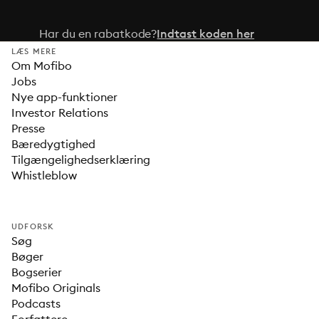
Har du en rabatkode?
Indtast koden her
LÆS MERE
Om Mofibo
Jobs
Nye app-funktioner
Investor Relations
Presse
Bæredygtighed
Tilgængelighedserklæring
Whistleblow
UDFORSK
Søg
Bøger
Bogserier
Mofibo Originals
Podcasts