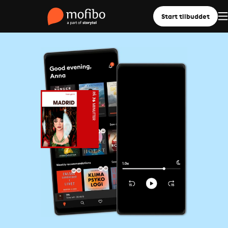
Start tilbuddet