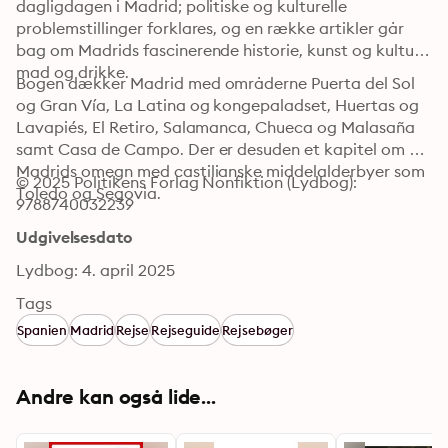
dagligdagen i Madrid; politiske og kulturelle 
problemstillinger forklares, og en række artikler går 
bag om Madrids fascinerende historie, kunst og kultur, 
mad og drikke.
Bogen dækker Madrid med områderne Puerta del Sol 
og Gran Vía, La Latina og kongepaladset, Huertas og 
Lavapiés, El Retiro, Salamanca, Chueca og Malasaña 
samt Casa de Campo. Der er desuden et kapitel om 
Madrids omegn med castilianske middelalderbyer som 
© 2025 Politikens Forlag Nonfiktion (Lydbog): 
Toledo og Segovia.
9788740032239
Udgivelsesdato
Lydbog: 4. april 2025
Tags
Spanien
Madrid
Rejse
Rejseguide
Rejsebøger
Andre kan også lide...