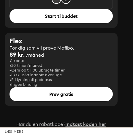
Start tilbuddet
Flex
For dig som vil prøve Mofibo.
89 kr.
/måned
1 konto
20 timer/måned
Gem op til 100 ubrugte timer
Eksklusivt indhold hver uge
Fri lytning til podcasts
Ingen binding
Prøv gratis
Har du en rabatkode?
Indtast koden her
LÆS MERE