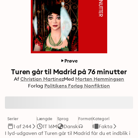
Prøve
Turen går til Madrid på 76 minutter
Af
Christian Martinez
Med
Morten Hemmingsen
Forlag
Politikens Forlag Nonfiktion
Serier
Længde
Sprog
Format
Kategori
1 af 244
1T 16M
Dansk
Fakta
I lyd-udgaven af Turen går til Madrid får du et indblik i 