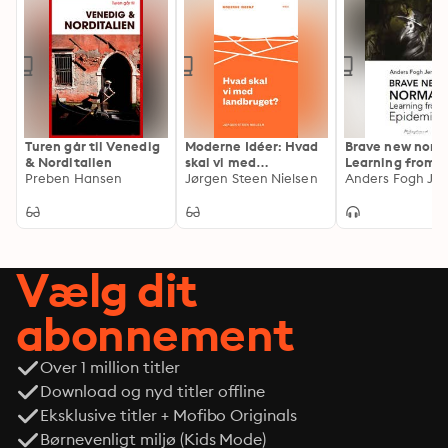
Turen går til Venedig
Moderne Idéer: Hvad
Brave new norm
& Norditalien
skal vi med
Learning from
Preben Hansen
landbruget?
Jørgen Steen Nielsen
Epidemics
Anders Fogh Je
Vælg dit
abonnement
Over 1 million titler
Download og nyd titler offline
Eksklusive titler + Mofibo Originals
Børnevenligt miljø (Kids Mode)