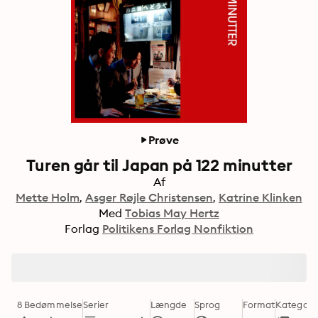
Prøve
Turen går til Japan på 122 minutter
Af
Mette Holm
Asger Røjle Christensen
Katrine Klinken
Med
Tobias May Hertz
Forlag
Politikens Forlag Nonfiktion
8 Bedømmelse
Serier
Længde
Sprog
Format
Kategori