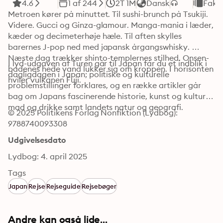
4.6
1 af 244
2T 1M
Dansk
Fakt
Metroen kører på minuttet. Til sushi-brunch på Tsukiji. 
Videre. Gucci og Ginza-glamour. Manga-mania i læder, 
kæder og decimeterhøje hæle. Til aften skylles 
barernes J-pop ned med japansk årgangswhisky. 
Næste dag trækker shinto-templernes stilhed. Onsen-
I lyd-udgaven af Turen går til Japan får du et indblik i 
badenes hede vand lukker sig om kroppen. I horisonten 
dagligdagen i Japan; politiske og kulturelle 
hviler vulkanen Fuji.
problemstillinger forklares, og en række artikler går 
bag om Japans fascinerende historie, kunst og kultur, 
mad og drikke samt landets natur og geografi.
© 2025 Politikens Forlag Nonfiktion (Lydbog): 
9788740093308
Udgivelsesdato
Lydbog: 4. april 2025
Tags
Japan
Rejse
Rejseguide
Rejsebøger
Andre kan også lide...