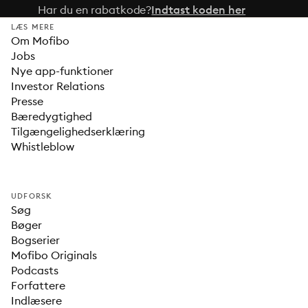
Har du en rabatkode?
Indtast koden her
LÆS MERE
Om Mofibo
Jobs
Nye app-funktioner
Investor Relations
Presse
Bæredygtighed
Tilgængelighedserklæring
Whistleblow
UDFORSK
Søg
Bøger
Bogserier
Mofibo Originals
Podcasts
Forfattere
Indlæsere