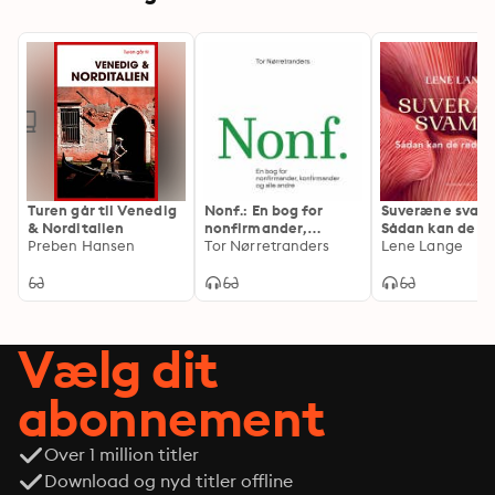
Turen går til Venedig
Nonf.: En bog for
Suveræne svam
& Norditalien
nonfirmander,
Sådan kan de r
Preben Hansen
konfirmander og
Tor Nørretranders
verden
Lene Lange
andre mennesker
Vælg dit
abonnement
Over 1 million titler
Download og nyd titler offline