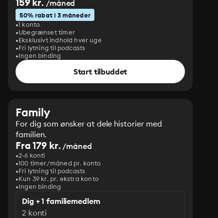
159 kr.
/måned
50% rabat i 3 måneder
1 konto
Ubegrænset timer
Eksklusivt indhold hver uge
Fri lytning til podcasts
Ingen binding
Start tilbuddet
Family
For dig som ønsker at dele historier med
familien.
Fra 179 kr.
/måned
2-6 konti
100 timer/måned pr. konto
Fri lytning til podcasts
Kun 39 kr. pr. ekstra konto
Ingen binding
Dig + 1 familiemedlem
2 konti