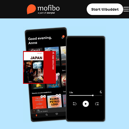
Start tilbuddet