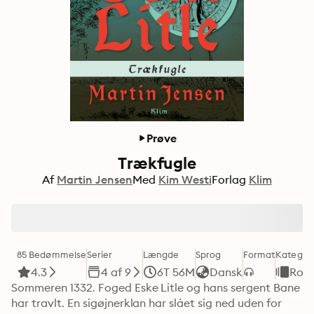
Prøve
Trækfugle
Af
Martin Jensen
Med
Kim Westi
Forlag
Klim
85 Bedømmelse
Serier
Længde
Sprog
Format
Kategori
4.3
4 af 9
6T 56M
Dansk
Rom
Sommeren 1332. Foged Eske Litle og hans sergent Bane 
har travlt. En sigøjnerklan har slået sig ned uden for 