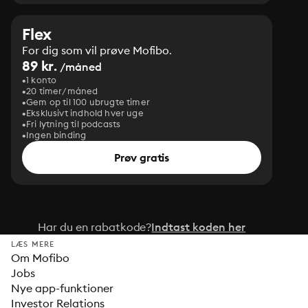
Flex
For dig som vil prøve Mofibo.
89 kr.
/måned
1 konto
20 timer/måned
Gem op til 100 ubrugte timer
Eksklusivt indhold hver uge
Fri lytning til podcasts
Ingen binding
Prøv gratis
Har du en rabatkode?
Indtast koden her
LÆS MERE
Om Mofibo
Jobs
Nye app-funktioner
Investor Relations