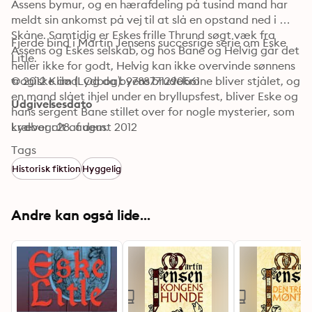
Assens bymur, og en hærafdeling på tusind mand har 
meldt sin ankomst på vej til at slå en opstand ned i 
Skåne. Samtidig er Eskes frille Thrund søgt væk fra 
Fjerde bind i Martin Jensens succesrige serie om Eske 
Assens og Eskes selskab, og hos Bane og Helvig går det 
Litle.
heller ikke for godt, Helvig kan ikke overvinde sønnens 
tragiske død. Og da byens brudekrone bliver stjålet, og 
© 2012 Klim (Lydbog): 9788771290561
en mand slået ihjel under en bryllupsfest, bliver Eske og 
Udgivelsesdato
hans sergent Bane stillet over for nogle mysterier, som 
kræver alt af dem.
Lydbog: 28. august 2012
Tags
Historisk fiktion
Hyggelig
Andre kan også lide...