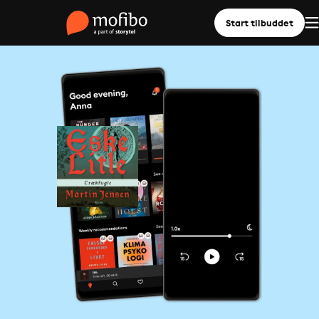
Start tilbuddet