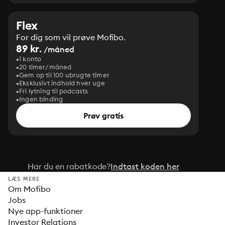
Flex
For dig som vil prøve Mofibo.
89 kr.
/måned
1 konto
20 timer/måned
Gem op til 100 ubrugte timer
Eksklusivt indhold hver uge
Fri lytning til podcasts
Ingen binding
Prøv gratis
Har du en rabatkode?
Indtast koden her
LÆS MERE
Om Mofibo
Jobs
Nye app-funktioner
Investor Relations