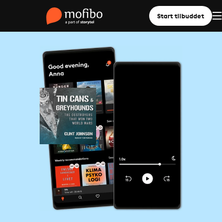
Start tilbuddet