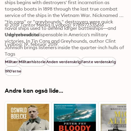
ships begins with destroyers' first incarnation as 
torpedo boats in 1898 through the last true combat 
service of the ships in the Vietnam War. Nicknamed 
"tin cans" or "greyhounds," destroyers were quick 
© 2019 Tantor Media (Lydbog): 9781977335616
naval ships used to defend larger battleships—and 
they proved indispensable in America's military 
Udgivelsesdato
victories. In Tin Cans and Greyhounds, author Clint 
Lydbog: 19. februar 2019
Johnson brings listeners inside the quarter-inch hulls of 
destroyers to meet the men who manned the ships' 
Tags
five-inch guns and fought America's wars from inside a 
Militær
Militærhistorie
Anden verdenskrig
Første verdenskrig
"tin can"—risking death by cannon shell, shrapnel, 
1910'erne
bomb, fire, drowning, exposure, and sharks.
Andre kan også lide...