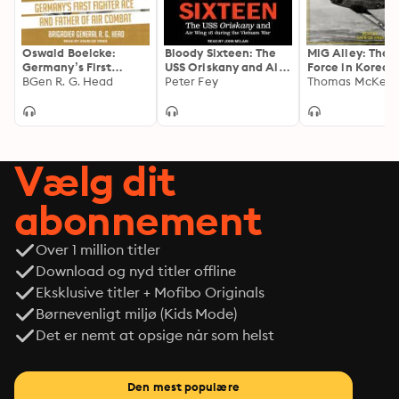
Oswald Boelcke:
Bloody Sixteen: The
MiG Alley: The U
Germany’s First
USS Oriskany and Air
Force in Korea, 
Fighter Ace and
BGen R. G. Head
Wing 16 during the
Peter Fey
53
Father of Air Combat
Vietnam War
Vælg dit
abonnement
Over 1 million titler
Download og nyd titler offline
Eksklusive titler + Mofibo Originals
Børnevenligt miljø (Kids Mode)
Det er nemt at opsige når som helst
Den mest populære