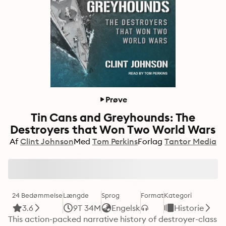
Prøve
Tin Cans and Greyhounds: The
Destroyers that Won Two World Wars
Af
Clint Johnson
Med
Tom Perkins
Forlag
Tantor Media
24 Bedømmelse
Længde
Sprog
Format
Kategori
3.6
9T 34M
Engelsk
Historie
This action-packed narrative history of destroyer-class 