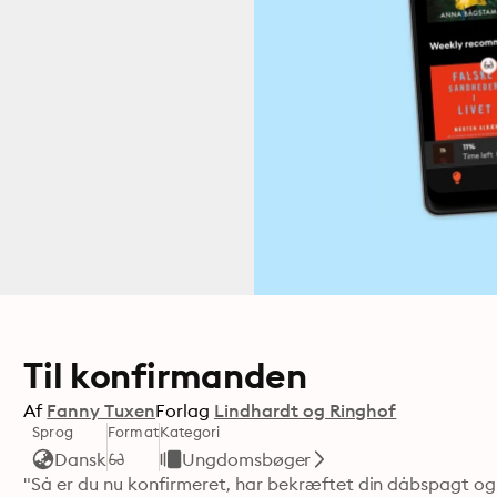
Til konfirmanden
Af
Fanny Tuxen
Forlag
Lindhardt og Ringhof
Sprog
Format
Kategori
Dansk
Ungdomsbøger
"Så er du nu konfirmeret, har bekræftet din dåbspagt og