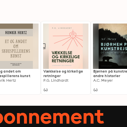
og andet om
Vækkelse og kirkelige
Bjørnen på kunstre
espillerens kunst
retninger
andre historier
rik Hertz
P.G. Lindhardt
A.C. Meyer
abonnement