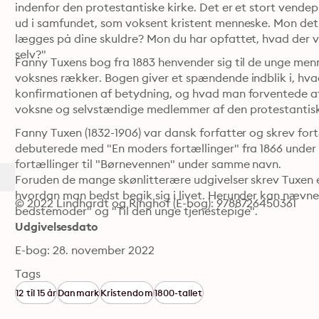
indenfor den protestantiske kirke. Det er et stort vendep
ud i samfundet, som voksent kristent menneske. Mon det nu
lægges på dine skuldre? Mon du har opfattet, hvad der vil 
selv?"
Fanny Tuxens bog fra 1883 henvender sig til de unge menn
voksnes rækker. Bogen giver et spændende indblik i, hvad 
konfirmationen af betydning, og hvad man forventede af 
voksne og selvstændige medlemmer af den protestantisk
Fanny Tuxen (1832-1906) var dansk forfatter og skrev fort
debuterede med "En moders fortællinger" fra 1866 unde
fortællinger til "Børnevennen" under samme navn.

Foruden de mange skønlitterære udgivelser skrev Tuxen en
hvordan man bedst begik sig i livet. Herunder kan nævnes 
© 2022 Lindhardt og Ringhof (E-bog): 9788726450361
bedstemoder" og "Til den unge tjenestepige".
Udgivelsesdato
E-bog: 28. november 2022
Tags
12 til 15 år
Danmark
Kristendom
1800-tallet