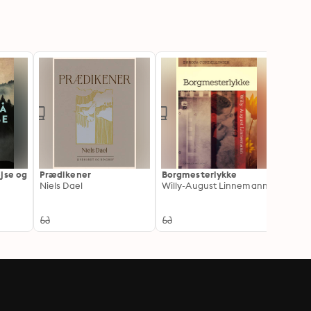
jse og
Prædikener
Borgmesterlykke
Breve
Niels Dael
Willy-August Linnemann
vedrø
Kierke
Niels 