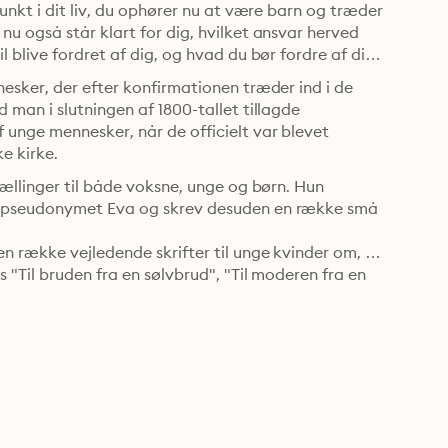
unkt i dit liv, du ophører nu at være barn og træder 
 også står klart for dig, hvilket ansvar herved 
blive fordret af dig, og hvad du bør fordre af dig 
esker, der efter konfirmationen træder ind i de 
man i slutningen af 1800-tallet tillagde 
unge mennesker, når de officielt var blevet 
e kirke.
ællinger til både voksne, unge og børn. Hun 
r pseudonymet Eva og skrev desuden en række små 
 række vejledende skrifter til unge kvinder om, 
"Til bruden fra en sølvbrud", "Til moderen fra en 