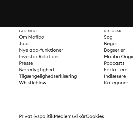
LÆS MERE
UDFORSK
Om Mofibo
Søg
Jobs
Bøger
Nye app-funktioner
Bogserier
Investor Relations
Mofibo Origi
Presse
Podcasts
Bæredygtighed
Forfattere
Tilgængelighedserklæring
Indlæsere
Whistleblow
Kategorier
Privatlivspolitik
Medlemsvilkår
Cookies