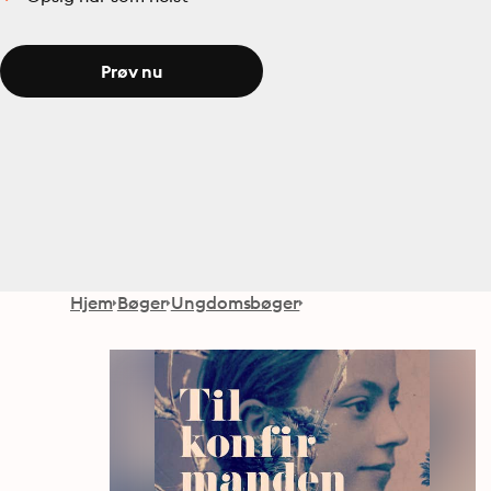
Prøv nu
Hjem
Bøger
Ungdomsbøger