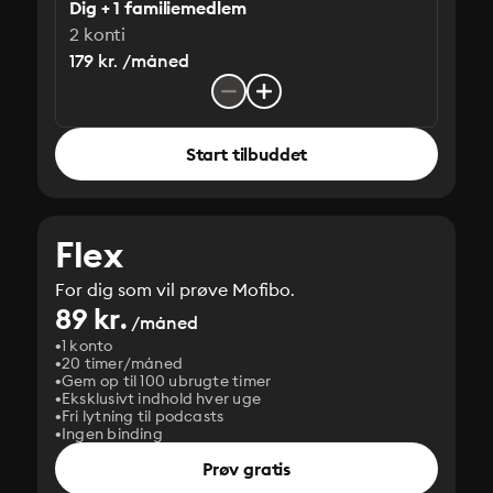
Dig + 1 familiemedlem
2 konti
179 kr. /måned
Start tilbuddet
Flex
For dig som vil prøve Mofibo.
89 kr.
/måned
1 konto
20 timer/måned
Gem op til 100 ubrugte timer
Eksklusivt indhold hver uge
Fri lytning til podcasts
Ingen binding
Prøv gratis