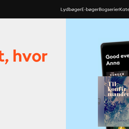
Lydbøger
E-bøger
Bogserier
Kate
t, hvor