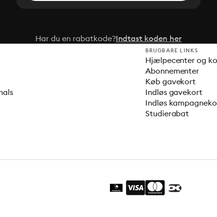
Har du en rabatkode?
Indtast koden her
BRUGBARE LINKS
Hjælpecenter og k
Abonnementer
Køb gavekort
nals
Indløs gavekort
Indløs kampagnek
Studierabat