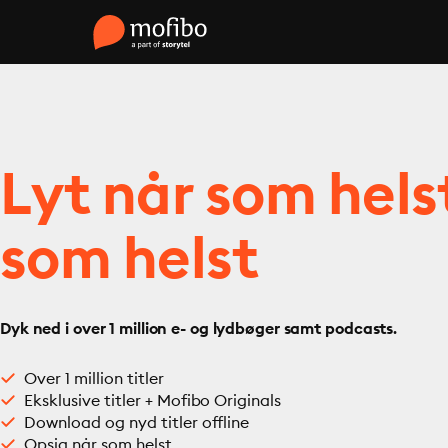
Lyt når som hels
som helst
Dyk ned i over 1 million e- og lydbøger samt podcasts.
Over 1 million titler
Eksklusive titler + Mofibo Originals
Download og nyd titler offline
Opsig når som helst