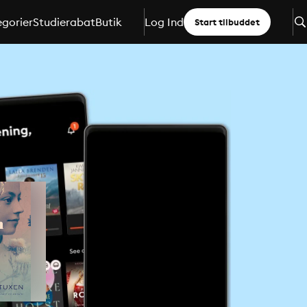
gorier
Studierabat
Butik
Log Ind
Start tilbuddet