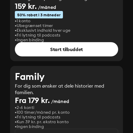
159 kr.
/måned
50% rabat i 3 måneder
1 konto
Ubegrænset timer
Eksklusivt indhold hver uge
Fri lytning til podcasts
Ingen binding
Start tilbuddet
Family
For dig som ønsker at dele historier med
familien.
Fra 179 kr.
/måned
2-6 konti
100 timer/måned pr. konto
Fri lytning til podcasts
Kun 39 kr. pr. ekstra konto
Ingen binding