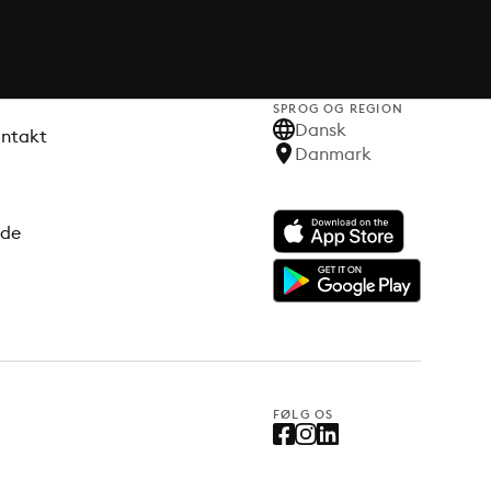
SPROG OG REGION
Dansk
ontakt
Danmark
ode
FØLG OS