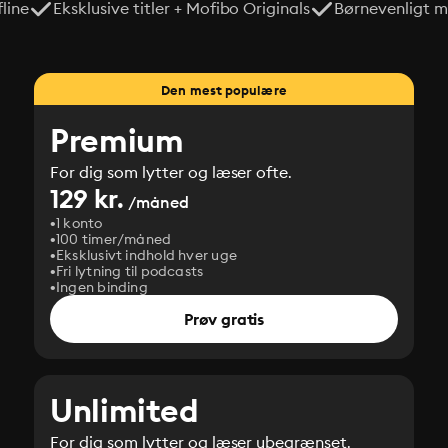
line
Eksklusive titler + Mofibo Originals
Børnevenligt mi
Den mest populære
Premium
For dig som lytter og læser ofte.
129 kr.
/måned
1 konto
100 timer/måned
Eksklusivt indhold hver uge
Fri lytning til podcasts
Ingen binding
Prøv gratis
Unlimited
For dig som lytter og læser ubegrænset.