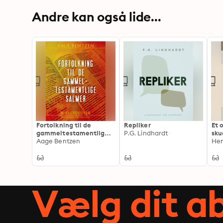
Andre kan også lide...
Fortolkning til de
Repliker
Et 
gammeltestamentlige
P.G. Lindhardt
sku
Salmer
Aage Bentzen
Hen
Vælg dit 