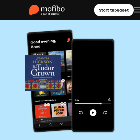
Start tilbuddet