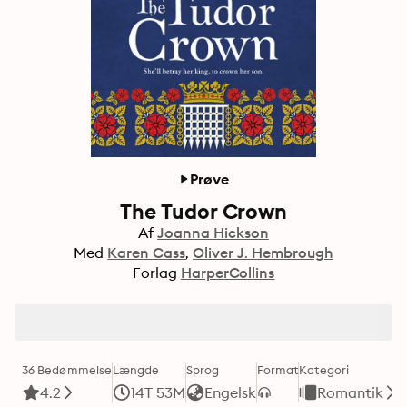
Prøve
The Tudor Crown
Af
Joanna Hickson
Med
Karen Cass
Oliver J. Hembrough
Forlag
HarperCollins
36 Bedømmelse
Længde
Sprog
Format
Kategori
4.2
14T 53M
Engelsk
Romantik