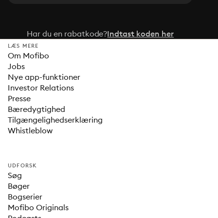
Har du en rabatkode?
Indtast koden her
LÆS MERE
Om Mofibo
Jobs
Nye app-funktioner
Investor Relations
Presse
Bæredygtighed
Tilgængelighedserklæring
Whistleblow
UDFORSK
Søg
Bøger
Bogserier
Mofibo Originals