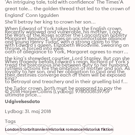
‘An intriguing tale, told with confidence’ The Times‘A 
great tale… the golden thread that led to the crown of 
England’ Conn Iggulden

She’ll betray her king to crown her son

When Edward of York takes back the English crown, 
Recently widowed and vulnerable, his mother, Lady 
the Wars of the Roses scatter the Lancastrian nobility 
Margaret Beaufort, forges an uncomfortable alliance 
and young Henry Tudor, with a strong claim to the 
with Edward’s queen, Elizabeth Woodville. Swearing an 
throne, is forced into exile.
oath of allegiance to York, Margaret agrees to marry 
the king’s shrewdest courtier, Lord Stanley. But can she 
When tragedy befalls Edward’s reign, Richard of York’s 
tread the precarious line between duty to her husband, 
ruthless actions fire the ambition of mother and son. As 
loyalty to her son, and her obligation to God and the 
their destinies converge each of them will be exposed 
king?
to betrayal and treachery and in their gruelling bid for 
the Tudor crown, both must be prepared to pay the 
© 2018 HarperCollins (Lydbog): 9780008139759
ultimate price…
Udgivelsesdato
Lydbog: 31. maj 2018
Tags
London
Storbritannien
Historisk romance
Historisk fiktion