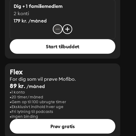
Dig + 1 familiemedlem
2 konti
179 kr. /måned
Start tilbuddet
Flex
For dig som vil prøve Mofibo.
89 kr.
/måned
1 konto
20 timer/måned
Gem op til 100 ubrugte timer
Eksklusivt indhold hver uge
Fri lytning til podcasts
Ingen binding
Prøv gratis