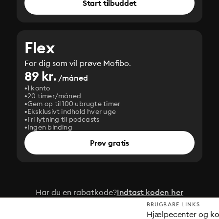
Start tilbuddet
Flex
For dig som vil prøve Mofibo.
89 kr.
/måned
1 konto
20 timer/måned
Gem op til 100 ubrugte timer
Eksklusivt indhold hver uge
Fri lytning til podcasts
Ingen binding
Prøv gratis
Har du en rabatkode?
Indtast koden her
BRUGBARE LINKS
Hjælpecenter og k