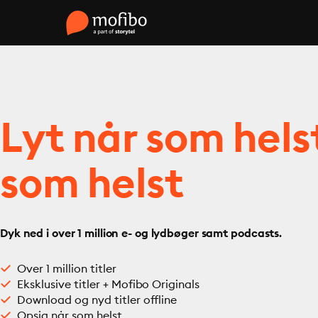
Lyt når som hels
som helst
Dyk ned i over 1 million e- og lydbøger samt podcasts.
Over 1 million titler
Eksklusive titler + Mofibo Originals
Download og nyd titler offline
Opsig når som helst