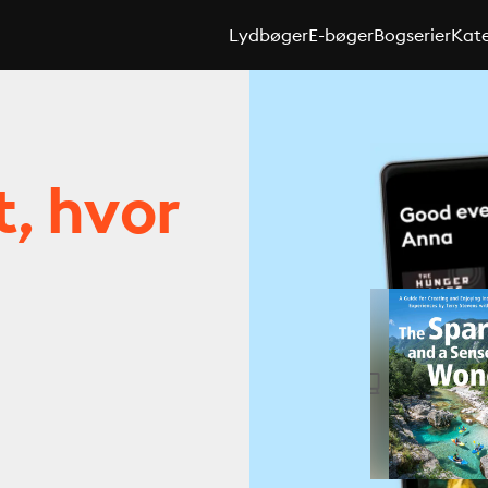
Lydbøger
E-bøger
Bogserier
Kate
t, hvor