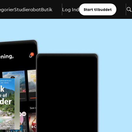
gorier
Studierabat
Butik
Log Ind
Start tilbuddet