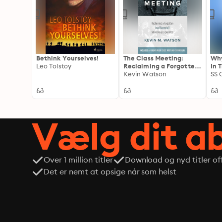
Bethink Yourselves!
The Class Meeting:
Why
Leo Tolstoy
Reclaiming a Forgotten
In 
(and Essential) Small
Kevin Watson
SS 
Group Experience
Vælg dit 
Over 1 million titler
Download og nyd titler off
Det er nemt at opsige når som helst