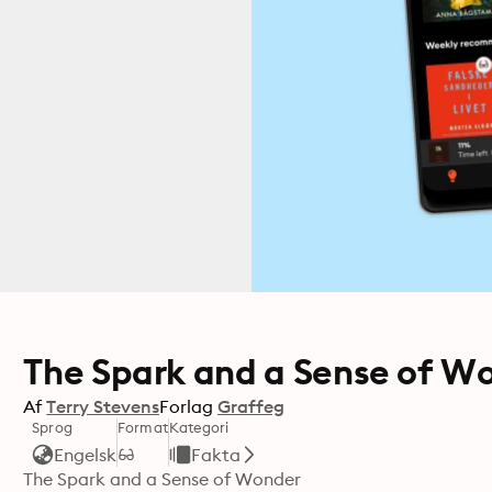
The Spark and a Sense of W
Af
Terry Stevens
Forlag
Graffeg
Sprog
Format
Kategori
Engelsk
Fakta
The Spark and a Sense of Wonder