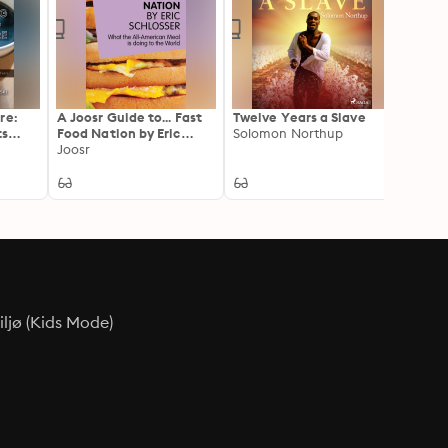
re:
A Joosr Guide to... Fast
Twelve Years a Slave
Love 
ts
Food Nation by Eric
Solomon Northup
Brown
mative
Schlosser: What The All-
Joosr
Barret
American Meal is Doing
Enrich
to the World
Roma
Corre
betwe
poets 
era (F
Illust
ljø (Kids Mode)