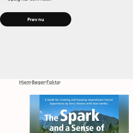
Prøv nu
Hjem
Bøger
Fakta