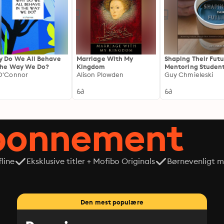
 Do We All Behave
Marriage With My
Shaping Their Futu
The Way We Do?
Kingdom
Mentoring Studen
O'Connor
Alison Plowden
Through Their For
Guy Chmieleski
College Years
abonnement
line
Eksklusive titler + Mofibo Originals
Børnevenligt mi
Den mest populære