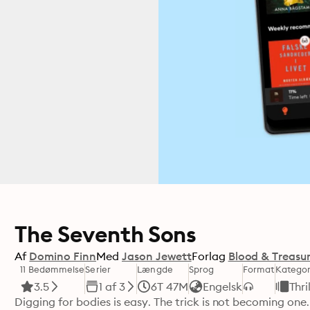
The Seventh Sons
Af
Domino Finn
Med
Jason Jewett
Forlag
Blood & Treasu
11 Bedømmelse
Serier
Længde
Sprog
Format
Kategor
3.5
1 af 3
6T 47M
Engelsk
Thri
Digging for bodies is easy. The trick is not becoming one.