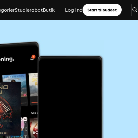
gorier
Studierabat
Butik
Log Ind
Start tilbuddet