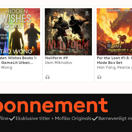
den Wishes Books 1-
Nullform #9
For the Loot #1-3:
A GameLit Urban
Dem Mikhailov
Mode Box Set
tasy
o Wong
abonnement
line
Eksklusive titler + Mofibo Originals
Børnevenligt mi