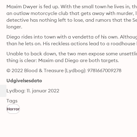
Maxim Dwyer is fed up. With the small town he lives in, th
an outlaw motorcycle club that gets away with murder, lit
detective has nothing left to lose, and rumors that the 
longer.
Diego rides into town with a vendetta of his own. Althou
than he lets on. His reckless actions lead to a roadhouse 
Unable to back down, the two men expose some unsettling 
thing is clear: Maxim and Diego are both targets.
© 2022 Blood & Treasure (Lydbog): 9781667009278
Udgivelsesdato
Lydbog: 11. januar 2022
Tags
Horror