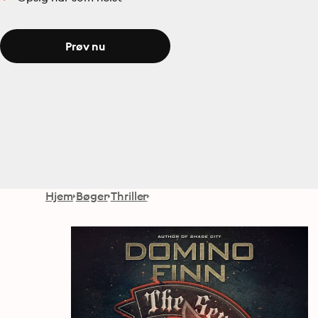
Prøv nu
Hjem
Bøger
Thriller