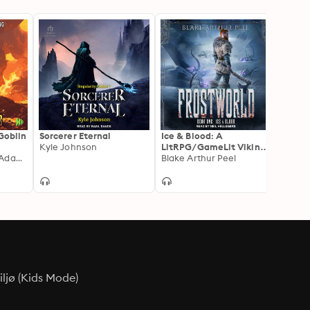
 Goblin
Sorcerer Eternal
Ice & Blood: A
What 
Kyle Johnson
LitRPG/GameLit Viking
Ivan K
Han Yang, Pearce Adams
Adventure
Blake Arthur Peel
ljø (Kids Mode)