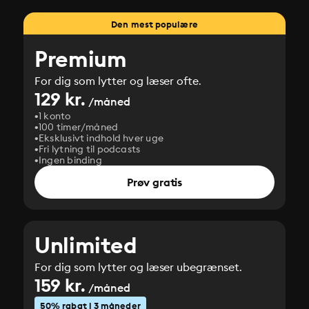
Den mest populære
Premium
For dig som lytter og læser ofte.
129 kr.
/måned
1 konto
100 timer/måned
Eksklusivt indhold hver uge
Fri lytning til podcasts
Ingen binding
Prøv gratis
Unlimited
For dig som lytter og læser ubegrænset.
159 kr.
/måned
50% rabat i 3 måneder