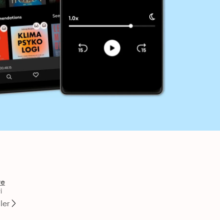
re
i
ller