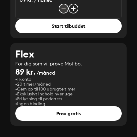
179 kr. /måned
Start tilbuddet
Flex
For dig som vil prøve Mofibo.
89 kr.
/måned
1 konto
20 timer/måned
Gem op til 100 ubrugte timer
Eksklusivt indhold hver uge
Fri lytning til podcasts
Ingen binding
Prøv gratis