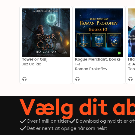
Tower of Gaij
Rogue Merchant: Books
Hid
Jez Cajiao
1-3
3: 
Roman Prokofiev
Fan
Ta
Vælg dit 
Over 1 million titler
Download og nyd titler off
Det er nemt at opsige når som helst