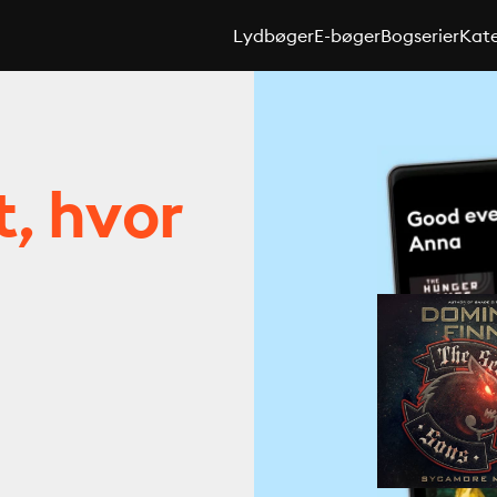
Lydbøger
E-bøger
Bogserier
Kate
t, hvor