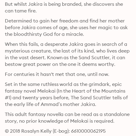
But whilst Jakira is being branded, she discovers she 
can tame fire.
Determined to gain her freedom and find her mother 
before Jakira comes of age, she uses her magic to ask 
the bloodthirsty God for a miracle.
When this fails, a desperate Jakira goes in search of a 
mysterious creature, the last of its kind, who lives deep 
in the vast desert. Known as the Sand Scuttler, it can 
bestow great power on the one it deems worthy.
For centuries it hasn't met that one, until now.
Set in the same ruthless world as the grimdark, epic 
fantasy novel Melokai (In the Heart of the Mountains 
#1) and twenty years before, The Sand Scuttler tells of 
the early life of Ammad’s mother Jakira.
This adult fantasy novella can be read as a standalone 
story, no prior knowledge of Melokai is required.
© 2018 Rosalyn Kelly (E-bog): 6610000062195