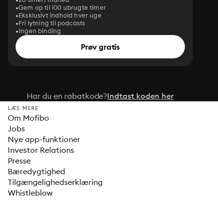
Gem op til 100 ubrugte timer
Eksklusivt indhold hver uge
Fri lytning til podcasts
Ingen binding
Prøv gratis
Har du en rabatkode?
Indtast koden her
LÆS MERE
Om Mofibo
Jobs
Nye app-funktioner
Investor Relations
Presse
Bæredygtighed
Tilgængelighedserklæring
Whistleblow