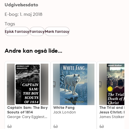
Udgivelsesdato
E-bog: 1. maj 2018
Tags
Episk fantasy
Fantasy
Mørk fantasy
Andre kan også lide...
Captain Sam: The Boy
White Fang
The Trial and D
Scouts of 1814
Jack London
Jesus Christ: En
George Cary Eggleston
edition. A Devo
James Stalker
History of Our L
Passion