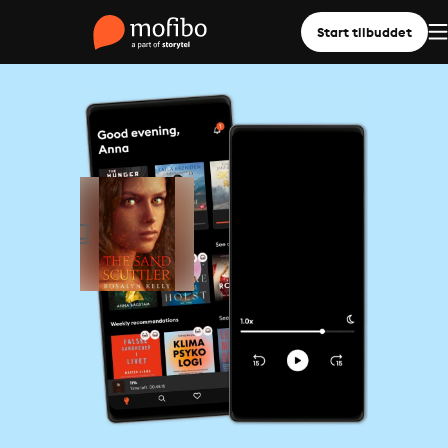
Start tilbuddet