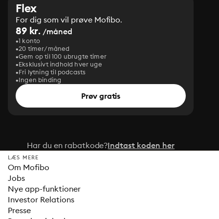
Flex
For dig som vil prøve Mofibo.
89 kr.
/måned
1 konto
20 timer/måned
Gem op til 100 ubrugte timer
Eksklusivt indhold hver uge
Fri lytning til podcasts
Ingen binding
Prøv gratis
Har du en rabatkode?
Indtast koden her
LÆS MERE
Om Mofibo
Jobs
Nye app-funktioner
Investor Relations
Presse