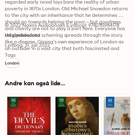
regarded early novel lays bare the reality of urban 
poverty in 1870s London. Old Michael Snowdon returns 
to the city with an inheritance that he determines 
should go towards helping the poor – but goodness 
© 2022 Naxos Audiobooks (Lydbog): 9781781984178
and charity are not to play a part here. Everyone has 
an agenda, and scheming spreads through the story 
Udgivelsesdato
like a disease. Gissing’s own experience of London as 
Lydbog: 31. juli 2022
an outsider in a vast city that both fascinated and 
appalled him gave him the tools and the drive to 
Tags
create a visceral sense of place. Life is unremittingly 
London
grim for just about everyone, from the weak and well-
intentioned Jane to the coarse, cunning Clem Peckover 
and her feckless rival Pennyloaf Candy. The author 
Andre kan også lide...
offers no escape from the gloomy cycle, and there is 
something alarmingly timeless in the unvarnished 
portrait of human nature.