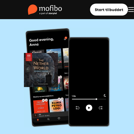
Start tilbuddet