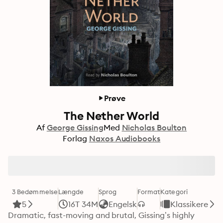
Prøve
The Nether World
Af
George Gissing
Med
Nicholas Boulton
Forlag
Naxos Audiobooks
3 Bedømmelse
Længde
Sprog
Format
Kategori
5
16T 34M
Engelsk
Klassikere
Dramatic, fast-moving and brutal, Gissing’s highly 